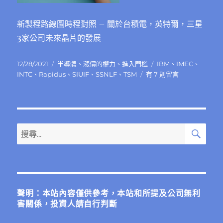
（ASML）〉
中
新製程路線圖時程對照 – 關於台積電，英特爾，三星
3家公司未來晶片的發展
發
分
標
12/28/2021
半導體
、
漲價的權力
、
進入門檻
IBM
、
IMEC
、
佈
類
在
籤
INTC
、
Rapidus
、
SIUIF
、
SSNLF
、
TSM
有 7 則留言
日
〈台
期:
積
電，
英
特
搜
搜
尋
爾，
尋
三
關
星，
中
鍵
芯，
字:
Rapidus
聲明：本站內容僅供參考，本站和所提及公司無利
未
害關係，投資人請自行判斷
來
晶