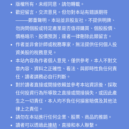
版權所有，未經同意，請勿轉載。
片
的
歡迎留言，交流意見。但勿對本站有錯誤期待
新
──
──鄭重聲明，本站並非股友社，不提供明牌、
製
勿詢問個股或特定產業是否值得購買、個股股價、
程
路
價格暗示、股價預測；違者一律刪除此類留言。
線
作者並非會計師或稅務專家，無法提供任何個人投
圖
資美股的稅務意見。
對
照
本站內容為作者個人意見，僅供參考，本人不對文
表〉
章內容、資料之正確性、看法、與即時性負任何責
中
任，讀者請務必自行判斷。
對於讀者直接或間接依賴並參考本站資訊後，採取
任何投資行為所導致之直接或間接損失，或因此產
生之一切責任，本人均不負任何損害賠償及其他法
律上之責任。
請勿在本站進行任何企業、股票、商品的推銷。
讀者可以透過此
連結
，直接和本人聯繫。