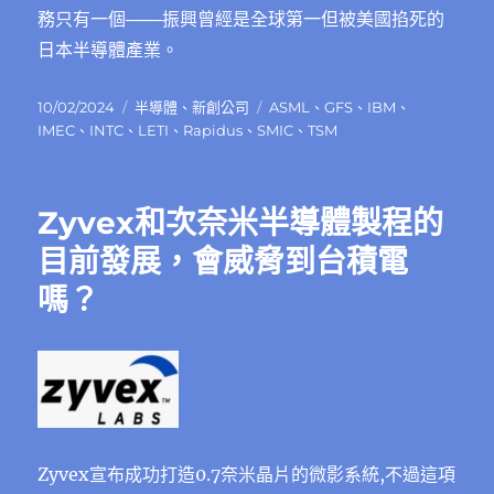
務只有一個───振興曾經是全球第一但被美國掐死的
日本半導體產業。
發
分
標
10/02/2024
半導體
、
新創公司
ASML
、
GFS
、
IBM
、
佈
類
籤
IMEC
、
INTC
、
LETI
、
Rapidus
、
SMIC
、
TSM
日
期:
Zyvex和次奈米半導體製程的
目前發展，會威脅到台積電
嗎？
Zyvex宣布成功打造0.7奈米晶片的微影系統,不過這項