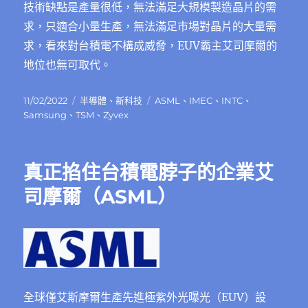
技術缺點是產量很低，無法滿⾜⼤規模製造晶片的需
求，只適合⼩量⽣產，無法滿⾜市場對晶片的⼤量需
求，看來對台積電不構成威脅，EUV霸主艾司摩爾的
地位也無可取代。
發
分
標
11/02/2022
半導體
、
新科技
ASML
、
IMEC
、
INTC
、
佈
類
籤
Samsung
、
TSM
、
Zyvex
日
期:
真正掐住台積電脖子的企業艾
司摩爾（ASML）
全球僅艾斯摩爾⽣產先進極紫外光曝光（EUV）設