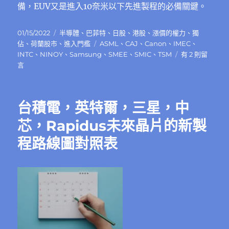
備，EUV⼜是進入10奈米以下先進製程的必備關鍵。
發
分
01/15/2022
半導體
、
巴菲特
、
日股
、
港股
、
漲價的權力
、
獨
佈
類
標
佔
、
荷蘭股市
、
進入門檻
ASML
、
CAJ
、
Canon
、
IMEC
、
日
籤
在
INTC
、
NINOY
、
Samsung
、
SMEE
、
SMIC
、
TSM
有 2 則留
期:
〈真
言
正
掐
住
台積電，英特爾，三星，中
台
積
芯，Rapidus未來晶片的新製
電
程路線圖對照表
脖
子
的
企
業
艾
司
摩
爾