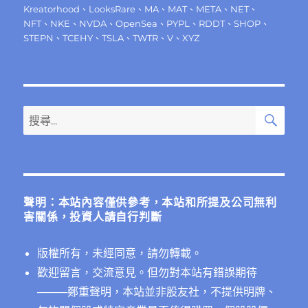
Kreatorhood
、
LooksRare
、
MA
、
MAT
、
META
、
NET
、
NFT
、
NKE
、
NVDA
、
OpenSea
、
PYPL
、
RDDT
、
SHOP
、
STEPN
、
TCEHY
、
TSLA
、
TWTR
、
V
、
XYZ
搜
搜
尋
尋
關
鍵
字:
聲明：本站內容僅供參考，本站和所提及公司無利
害關係，投資人請自行判斷
版權所有，未經同意，請勿轉載。
歡迎留言，交流意見。但勿對本站有錯誤期待
──
──鄭重聲明，本站並非股友社，不提供明牌、