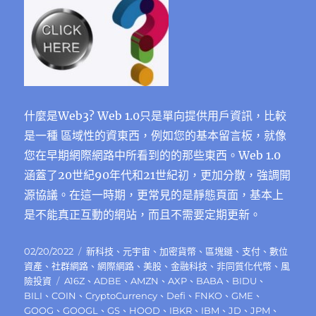
什麼是Web3? Web 1.0只是單向提供用戶資訊，比較
是一種 區域性的資東西，例如您的基本留言板，就像
您在早期網際網路中所看到的的那些東西。Web 1.0
涵蓋了20世紀90年代和21世紀初，更加分散，強調開
源協議。在這一時期，更常見的是靜態頁面，基本上
是不能真正互動的網站，而且不需要定期更新。
發
分
02/20/2022
新科技
、
元宇宙
、
加密貨幣
、
區塊鏈
、
支付
、
數位
佈
類
資產
、
社群網路
、
網際網路
、
美股
、
金融科技
、
非同質化代幣
、
風
日
標
險投資
A16Z
、
ADBE
、
AMZN
、
AXP
、
BABA
、
BIDU
、
期:
籤
BILI
、
COIN
、
CryptoCurrency
、
Defi
、
FNKO
、
GME
、
GOOG
、
GOOGL
、
GS
、
HOOD
、
IBKR
、
IBM
、
JD
、
JPM
、