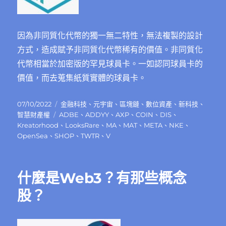
因為非同質化代幣的獨⼀無⼆特性，無法複製的設計
方式，造成賦予非同質化代幣稀有的價值。非同質化
代幣相當於加密版的罕⾒球員卡。一如認同球員卡的
價值，而去蒐集紙質實體的球員卡。
發
分
07/10/2022
金融科技
、
元宇宙
、
區塊鏈
、
數位資產
、
新科技
、
佈
標
類
智慧財產權
ADBE
、
ADDYY
、
AXP
、
COIN
、
DIS
、
日
籤
Kreatorhood
、
LooksRare
、
MA
、
MAT
、
META
、
NKE
、
期:
OpenSea
、
SHOP
、
TWTR
、
V
什麼是Web3？有那些概念
股？