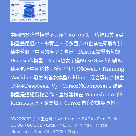
中國開放權重模型不只便宜60-90%，功能和美頂尖
模型差距極小。事實上，很多西方AI企業在研發和訓
練中蒸餾了中國的模型；包括了Mistral被爆出蒸餾
Deepseek模型，Meta也表示過Muse Spark的訓練
使⽤包括中國科技巨擘阿⾥巴巴的Qwen，Thinking
Machines發表的首款模型Inkling，混合專家架構主
要沿用DeepSeek-V3，Cursor的Composer 2 編碼
模型是透過授權合作，直接建構在 Moonshot AI 的
Kimi K2.5上，並疊加了 Cursor 自身的訓練資料。
發
分
標
07/27/2026
人工智慧
Anthropic
、
BABA
、
DeekSeek
、
佈
類
籤
GOOG
、
GOOGL
、
Grok
、
META
、
MiniMax
、
Mistral
、
日
Moonshot
、
OpenAI
、
SPCX
、
Zhipu