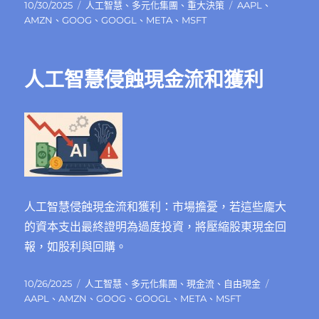
發
分
標
10/30/2025
人工智慧
、
多元化集團
、
重大決策
AAPL
、
佈
類
籤
AMZN
、
GOOG
、
GOOGL
、
META
、
MSFT
日
期:
人工智慧侵蝕現金流和獲利
人工智慧侵蝕現金流和獲利：市場擔憂，若這些龐大
的資本支出最終證明為過度投資，將壓縮股東現金回
報，如股利與回購。
發
分
標
10/26/2025
人工智慧
、
多元化集團
、
現金流
、
自由現金
佈
類
籤
AAPL
、
AMZN
、
GOOG
、
GOOGL
、
META
、
MSFT
日