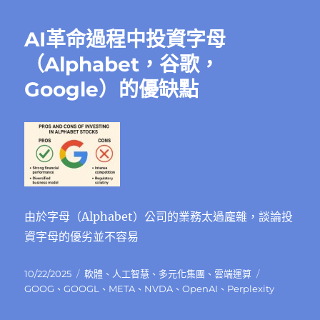
期:
AI革命過程中投資字母
（Alphabet，谷歌，
Google）的優缺點
由於字母（Alphabet）公司的業務太過龐雜，談論投
資字母的優劣並不容易
發
分
標
10/22/2025
軟體
、
人工智慧
、
多元化集團
、
雲端運算
佈
類
籤
GOOG
、
GOOGL
、
META
、
NVDA
、
OpenAI
、
Perplexity
日
期: