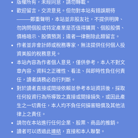
版權所有，未經同意，請勿轉載。
歡迎留言，交流意見。但勿對本站有錯誤期待
──
──鄭重聲明，本站並非股友社，不提供明牌、
勿詢問個股或特定產業是否值得購買、個股股價、
價格暗示、股價預測；違者一律刪除此類留言。
作者並非會計師或稅務專家，無法提供任何個人投
資美股的稅務意見。
本站內容為作者個人意見，僅供參考，本人不對文
章內容、資料之正確性、看法、與即時性負任何責
任，讀者請務必自行判斷。
對於讀者直接或間接依賴並參考本站資訊後，採取
任何投資行為所導致之直接或間接損失，或因此產
生之一切責任，本人均不負任何損害賠償及其他法
律上之責任。
請勿在本站進行任何企業、股票、商品的推銷。
讀者可以透過此
連結
，直接和本人聯繫。