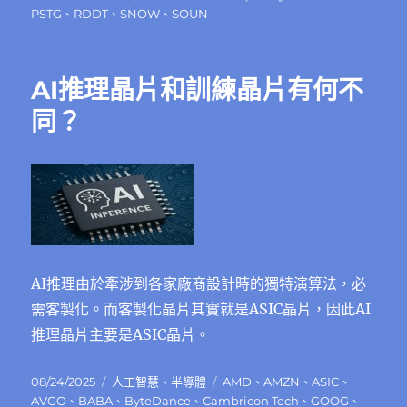
期:
PSTG
、
RDDT
、
SNOW
、
SOUN
AI推理晶片和訓練晶片有何不
同？
AI推理由於牽涉到各家廠商設計時的獨特演算法，必
需客製化。而客製化晶片其實就是ASIC晶片，因此AI
推理晶片主要是ASIC晶片。
發
分
標
08/24/2025
人工智慧
、
半導體
AMD
、
AMZN
、
ASIC
、
佈
類
籤
AVGO
、
BABA
、
ByteDance
、
Cambricon Tech
、
GOOG
、