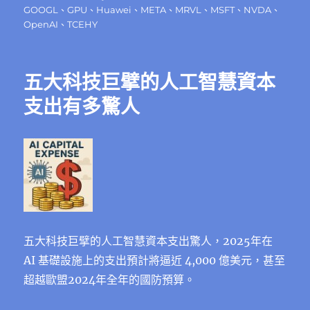
日
GOOGL
、
GPU
、
Huawei
、
META
、
MRVL
、
MSFT
、
NVDA
、
期:
OpenAI
、
TCEHY
五大科技巨擘的人工智慧資本
支出有多驚人
五大科技巨擘的人工智慧資本支出驚人，2025年在
AI 基礎設施上的支出預計將逼近 4,000 億美元，甚至
超越歐盟2024年全年的國防預算。