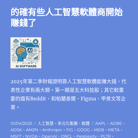
的確有些人工智慧軟體商開始
賺錢了
2025年第二季財報證明靠人工智慧軟體能賺大錢，代
表性企業有兩大類。第一類是五大科技股；其它較重
要的還有Reddit、和帕蘭泰爾、Figma、甲骨文等企
業。
發
分
標
10/04/2025
人工智慧
、
多元化集團
、
軟體
AAPL
、
ADBE
、
佈
類
籤
ADSK
、
AMZN
、
Anthropic
、
FIG
、
GOOG
、
MDB
、
META
、
日
MSFT
、
NVDA
、
OpenAI
、
ORCL
、
Perplexity
、
PLTR
、