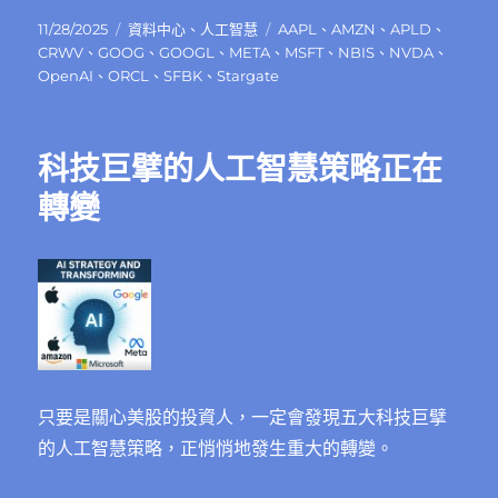
發
分
標
11/28/2025
資料中心
、
人工智慧
AAPL
、
AMZN
、
APLD
、
佈
類
籤
CRWV
、
GOOG
、
GOOGL
、
META
、
MSFT
、
NBIS
、
NVDA
、
日
OpenAI
、
ORCL
、
SFBK
、
Stargate
期:
科技巨擘的人工智慧策略正在
轉變
只要是關心美股的投資人，一定會發現五大科技巨擘
的人工智慧策略，正悄悄地發生重大的轉變。