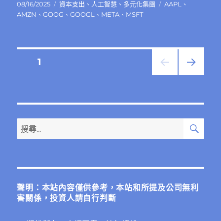
發
分
標
08/16/2025
資本支出
、
人工智慧
、
多元化集團
AAPL
、
佈
類
籤
AMZN
、
GOOG
、
GOOGL
、
META
、
MSFT
日
期:
文
頁次
1
下一
章
頁
分
搜
搜
頁
尋
尋
關
鍵
字:
聲明：本站內容僅供參考，本站和所提及公司無利
害關係，投資人請自行判斷