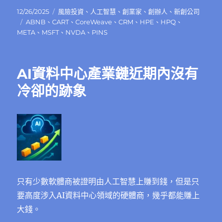
發
分
12/26/2025
風險投資
、
人工智慧
、
創業家
、
創辦人
、
新創公司
佈
標
類
ABNB
、
CART
、
CoreWeave
、
CRM
、
HPE
、
HPQ
、
日
籤
META
、
MSFT
、
NVDA
、
PINS
期:
AI資料中心產業鏈近期內沒有
冷卻的跡象
只有少數軟體商被證明由人工智慧上賺到錢，但是只
要高度涉入AI資料中心領域的硬體商，幾乎都能賺上
大錢。