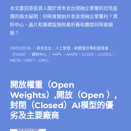
本文要回答投資人關於資本支出侵蝕企業獲利拉低股
價的兩大疑問：何時會開始計息並侵蝕企業獲利？資
料中心，晶片和基礎設施財產折舊和攤提何時會開
始？
發
分
08/05/2026
資本支出
、
人工智慧
、
財務會計準則委員會
佈
類
標
（FASB）
、
資料中心
AAPL
、
AMZN
、
GOOG
、
GOOGL
、
日
籤
META
、
MSFT
、
ORCL
期:
開放權重（Open
Weights）,開放（Open ）,
封閉（Closed）AI模型的優
劣及主要廠商