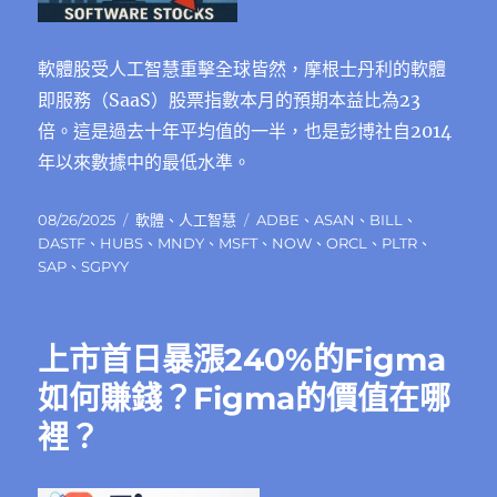
軟體股受人工智慧重擊全球皆然，摩根士丹利的軟體
即服務（SaaS）股票指數本月的預期本益比為23
倍。這是過去十年平均值的一半，也是彭博社自2014
年以來數據中的最低水準。
發
分
標
08/26/2025
軟體
、
人工智慧
ADBE
、
ASAN
、
BILL
、
佈
類
籤
DASTF
、
HUBS
、
MNDY
、
MSFT
、
NOW
、
ORCL
、
PLTR
、
日
SAP
、
SGPYY
期:
上市首日暴漲240%的Figma
如何賺錢？Figma的價值在哪
裡？