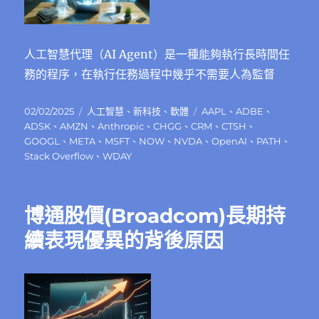
人工智慧代理（AI Agent）是一種能夠執行長時間任
務的程序，在執行任務過程中幾乎不需要人為監督
發
分
標
02/02/2025
人工智慧
、
新科技
、
軟體
AAPL
、
ADBE
、
佈
類
籤
ADSK
、
AMZN
、
Anthropic
、
CHGG
、
CRM
、
CTSH
、
日
GOOGL
、
META
、
MSFT
、
NOW
、
NVDA
、
OpenAI
、
PATH
、
期:
Stack Overflow
、
WDAY
博通股價(Broadcom)長期持
續表現優異的背後原因