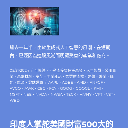
工
智
慧
風
潮
中
表
現
過去一年半，由於生成式人工智慧的風潮，在短期
普
內，已經因為這股風潮而明顯受益的產業和廠商。
遍
不
佳？〉
發
分
05/31/2024
半導體
、
不動產投資信託基⾦
、
人工智慧
、
公用事
中
佈
類
業
、
基礎材料
、
安全
、
工業產品
、
智慧財產權
、
硬體
、
礦業
、
綠
日
標
能
、
能源
、
雲端運算
AAPL
、
ADBE
、
AMD
、
ANFGF
、
期:
籤
AVGO
、
AWK
、
CEG
、
FCY
、
GOOG
、
GOOGL
、
KMI
、
MSFT
、
NEE
、
NVDA
、
NWSA
、
TECK
、
VIVHY
、
VRT
、
VST
、
WBD
印度人掌舵美國財富500大的