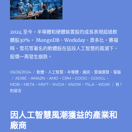
2024 至今，半導體和硬體裝置股的成長表現超過軟
體股30%。 MongoDB、Workday、奧多比，賽福
時、雪花等著名的軟體股在這段人工智慧的風潮下，
股價一再發生崩跌。
發
分
06/26/2024
軟體
、
人工智慧
、
半導體
、
通訊
、
雲端運算
、
電腦
佈
標
類
ADBE
、
AMAZN
、
AMD
、
CRM
、
GOOG
、
GOOGL
、
日
籤
在
MDB
、
META
、
MSFT
、
NVDA
、
SNOW
、
TSLA
、
WDAY
有 1
期:
〈為
則留言
何
軟
體
因人工智慧風潮獲益的產業和
股
在
廠商
人