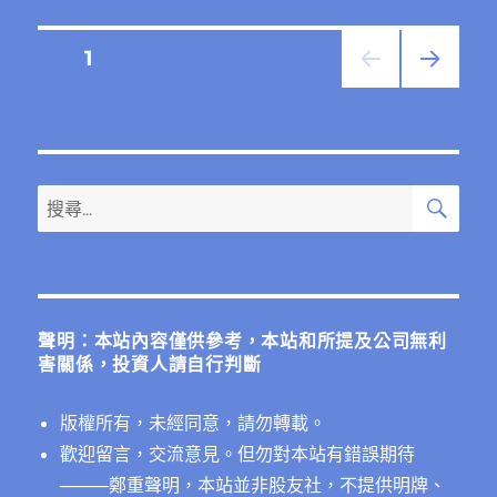
文
頁次
1
下一
章
頁
分
搜
搜
頁
尋
尋
關
鍵
字:
聲明：本站內容僅供參考，本站和所提及公司無利
害關係，投資人請自行判斷
版權所有，未經同意，請勿轉載。
歡迎留言，交流意見。但勿對本站有錯誤期待
──
──鄭重聲明，本站並非股友社，不提供明牌、