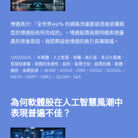
博通表示:「全世界99% 的網路流量都是透過某種類
型的博通技術所完成的」。博通股價長期持續表現優
異的背後原因，我把票投給博通的執行長陳陽福。
發
分
12/02/2024
半導體
、
人工智慧
、
併購
、
執行長
、
多元化集團
、
佈
類
智慧財產權
、
業務的多樣性
、
股利
、
股票分割
、
股票回購
、
軟體
、
日
標
通訊
、
長期投資
ADBE
、
AVGO
、
CRM
、
GOOG
、
GOOGL
、
期:
籤
META
、
MSFT
、
ORCL
、
QCOM
、
SAS
為何軟體股在人工智慧風潮中
表現普遍不佳？