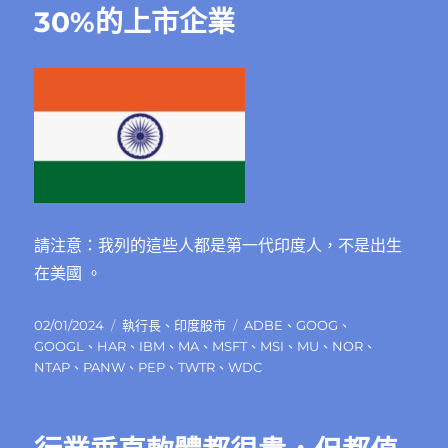
30%的上市企業
請注意：我列的這些人都是第一代印度人，不是出生
在美國 。
發
分
標
02/01/2024
執行長
、
印度股市
ADBE
、
GOOG
、
佈
類
籤
GOOGL
、
HAR
、
IBM
、
MA
、
MSFT
、
MSI
、
MU
、
NOR
、
日
NTAP
、
PANW
、
PEP
、
TWTR
、
WDC
期: