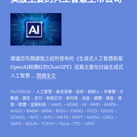
軟
體
都
很
貴，
但
都
值
得
建議您先閲讀我之前所發布的《生成式人工智慧新星
投
OpenAI和爆紅的ChatGPT》這篇主要在討論生成式
資〉
〈美股主要的人工智慧上市公司〉
人工智慧 …
閱讀全文
中
發
分
04/11/2023
人工智慧
、
串流音樂
、
信評
、
創辦人
、
半導體
、
大
佈
類
數據
、
廣告
、
支付
、
新創公司
、
新科技
、
消金
、
硬體
、
美股
、
貸
日
標
款
、
軟體
、
金融科技
AAPL
、
ADBE
、
AI
、
AMD
、
AMZN
、
期:
籤
AVGO
、
BABA
、
BBAI
、
BIDU
、
DKNG
、
FICO
、
GOOG
、
GOOGL
、
INTC
、
INTU
、
META
、
MSFT
、
NVDA
、
ORCL
、
SNPS
、
SOUN
、
TCEHY
、
TSLA
、
TTD
、
UPST