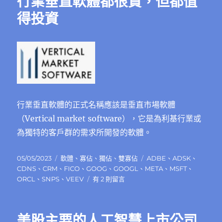
行業垂直軟體都很貴，但都值
得投資
行業垂直軟體的正式名稱應該是垂直市場軟體
（Vertical market software），它是為利基行業或
為獨特的客戶群的需求所開發的軟體。
發
分
標
05/05/2023
軟體
、
寡佔
、
獨佔
、
雙寡佔
ADBE
、
ADSK
、
佈
類
籤
CDNS
、
CRM
、
FICO
、
GOOG
、
GOOGL
、
META
、
MSFT
、
日
在
ORCL
、
SNPS
、
VEEV
有 2 則留言
期:
〈行
業
垂
美股主要的人工智慧上市公司
直