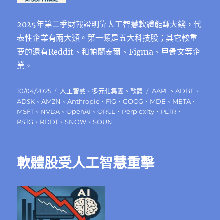
2025年第二季財報證明靠人工智慧軟體能賺大錢，代
表性企業有兩大類。第一類是五大科技股；其它較重
要的還有Reddit、和帕蘭泰爾、Figma、甲骨文等企
業。
發
分
標
10/04/2025
人工智慧
、
多元化集團
、
軟體
AAPL
、
ADBE
、
佈
類
籤
ADSK
、
AMZN
、
Anthropic
、
FIG
、
GOOG
、
MDB
、
META
、
日
MSFT
、
NVDA
、
OpenAI
、
ORCL
、
Perplexity
、
PLTR
、
期:
PSTG
、
RDDT
、
SNOW
、
SOUN
軟體股受人工智慧重擊