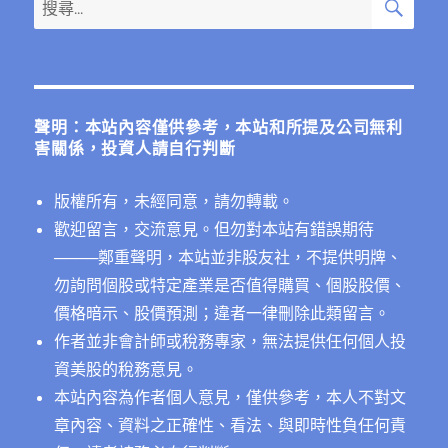
搜
尋
現
尋
出
關
色，
但
鍵
14
字:
億
聲明：本站內容僅供參考，本站和所提及公司無利
人
害關係，投資人請自行判斷
的
印
版權所有，未經同意，請勿轉載。
度
產
歡迎留言，交流意見。但勿對本站有錯誤期待
業
──
──鄭重聲明，本站並非股友社，不提供明牌、
毫
勿詢問個股或特定產業是否值得購買、個股股價、
無
競
價格暗示、股價預測；違者一律刪除此類留言。
爭
作者並非會計師或稅務專家，無法提供任何個人投
力
資美股的稅務意見。
可
言〉
本站內容為作者個人意見，僅供參考，本人不對文
中
章內容、資料之正確性、看法、與即時性負任何責