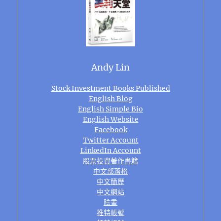
Andy Lin
Stock Investment Books Published
English Blog
English Simple Bio
English Website
Facebook
Twitter Account
LinkedIn Account
股票投資著作書籍
中文部落格
中文簡歷
中文網站
臉書
推特帳號