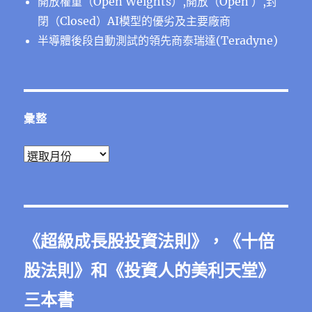
開放權重（Open Weights）,開放（Open ）,封
閉（Closed）AI模型的優劣及主要廠商
半導體後段⾃動測試的領先商泰瑞達(Teradyne)
彙整
彙
整
《
超級成長股投資法則
》，《
十倍
股法則
》和《
投資人的美利天堂
》
三本書