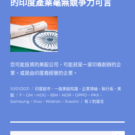
的印度產業毫無競爭力可言
帝
國，
以
及
他
的
步
步
高
集
您可能投資的美股公司，可能就是一家印裔創辦的企
團
業，或是由印度裔經營的企業。
（歐
珀，
維
發
分
10/01/2021
印度股市
、
一般美股知識
、
企業領袖
、
執行長
、
美
沃，
佈
標
類
股
F
、
GM
、
HOG
、
IBM
、
NOR
、
OPPO
、
PKX
、
一
日
籤
在
Samsung
、
Vivo
、
Wistron
、
Xiaomi
有 2 則留言
加，
期:
〈印
極
裔
兔，
在
Rea
美
中
表
搜