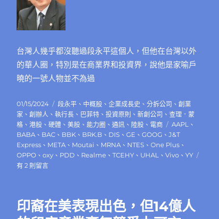
台灣人幾乎都沒聽過段永平這個人，但他在台灣以外
的華人圈，特別是在商業界和投資界，說他是家喻戶
曉的一號人物並不為過
發
分
01/15/2024
段永平
、
中概股
、
企業成長史
、
分拆公司
、
創業
佈
類
家
、
創辦人
、
執行長
、
巴菲特
、
投資原則
、
新創公司
、
查理．蒙
日
標
格
、
港股
、
硬體
、
美股
、
能力圈
、
通訊
、
陸股
、
電商
AAPL
、
期:
籤
BABA
、
BAC
、
BBK
、
BRK.B
、
DIS
、
GE
、
GOOG
、
J&T
Express
、
META
、
Moutai
、
MRNA
、
NTES
、
One Plus
、
在
OPPO
、
oxy
、
PDD
、
Realme
、
TCEHY
、
UHAL
、
Vivo
、
YY
〈段
有 2 則留言
永
平
的
印裔在美表現出色，但14億人
投
資