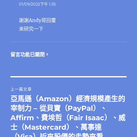
示:
01/09/2022下午 1:35
謝謝Andy哥回覆
來研究一下
留言功能已關閉。
文
上一篇文章
章
亞馬遜（Amazon）經濟規模產生的
上
一
宰制力 – 從貝寶（PayPal）、
導
篇
Affirm、費埃哲（Fair Isaac）、威
覽
文
士（Mastercard）、萬事達
章:
（Visa）近來股價的走勢來看