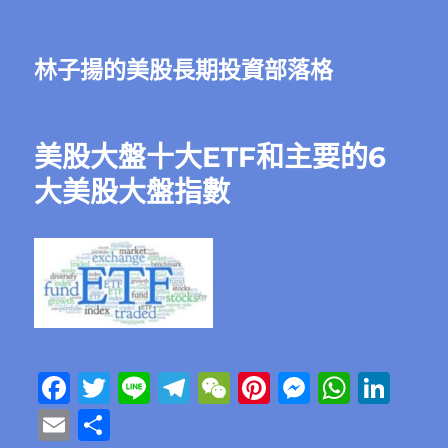
林子揚的美股長期投資部落格
美股大盤十大ETF和主要的6
大美股大盤指數
F
T
Li
T
W
Pi
M
W
Li
a
w
n
el
e
n
e
h
n
E
分