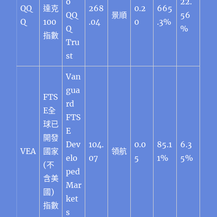
o
22.
QQ
達克
268
0.2
665
QQ
景順
56
Q
100
.04
0
.3%
Q
%
指數
Tru
st
Van
gua
FTS
rd
E全
FTS
球已
E
開發
Dev
104.
0.0
85.1
6.3
VEA
國家
領航
elo
07
5
1%
5%
(不
ped
含美
Mar
國)
ket
指數
s