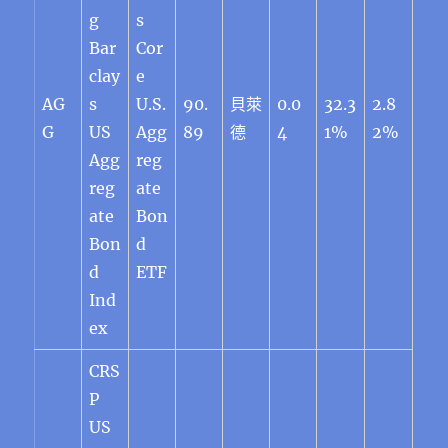
g
s
Bar
Cor
clay
e
AG
s
U.S.
90.
貝萊
0.0
32.3
2.8
G
US
Agg
89
德
4
1%
2%
Agg
reg
reg
ate
ate
Bon
Bon
d
d
ETF
Ind
ex
CRS
P
US