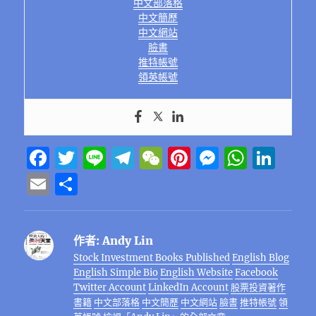
中文部落格
中文簡歷
中文網站
臉書
推特帳號
領英帳號
F
T
Li
T
W
Pi
M
W
Li
a
w
n
el
e
n
e
h
n
E
分
c
it
e
e
C
te
ss
at
k
m
享
e
te
g
h
re
e
s
e
ai
作者:
Andy Lin
b
r
r
at
st
n
A
d
l
Stock Investment Books Published
English Blog
o
a
g
p
I
English Simple Bio
English Website
Facebook
o
m
er
p
n
Twitter Account
LinkedIn Account
股票投資著作
書籍
中文部落格
中文簡歷
中文網站
臉書
推特帳號
領