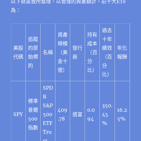
以下就是我所整理，以管理的資產額計，前十大ETF
為：
過去
資產
持有
追蹤
十年
規模
成本
美股
的原
發行
績效
年化
名稱
（美
（百
代碼
始標
商
（百
報酬
金十
分
的
分
億）
比）
比）
SPD
R
標準
S&P
350.
普爾
409
0.0
16.2
SPY
500
道富
45
500
.78
94
5%
ETF
%
指數
Tru
st