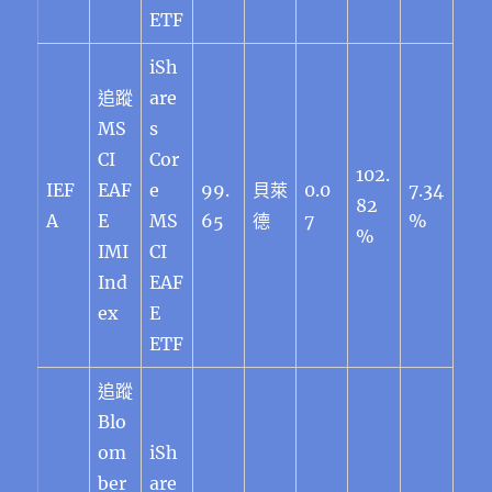
ETF
iSh
追蹤
are
MS
s
CI
Cor
102.
IEF
EAF
e
99.
貝萊
0.0
7.34
82
A
E
MS
65
德
7
%
%
IMI
CI
Ind
EAF
ex
E
ETF
追蹤
Blo
om
iSh
ber
are