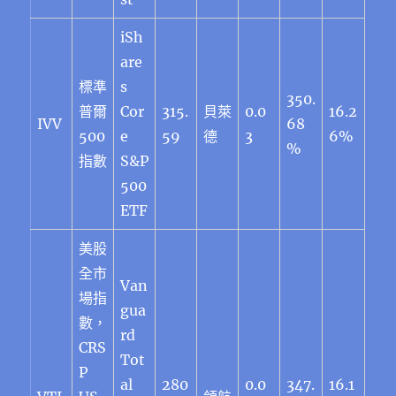
iSh
are
標準
s
350.
普爾
Cor
315.
貝萊
0.0
16.2
IVV
68
500
e
59
德
3
6%
%
指數
S&P
500
ETF
美股
全市
Van
場指
gua
數，
rd
CRS
Tot
P
al
280
0.0
347.
16.1