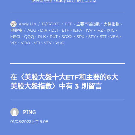
k
英帳號
檢視「Andy Lin」的全部文章
作
發
分
Andy Lin
12/13/2021
ETF
、
主要市場指數
、
大盤指數
、
者
佈
類
標
巴菲特
AGG
、
DIA
、
DJI
、
ETF
、
IEFA
、
IVV
、
IVZ
、
IXIC
、
日
籤
MSCI
、
QQQ
、
RLK
、
RUT
、
SOXX
、
SPX
、
SPY
、
STT
、
VEA
、
期:
VIX
、
VOO
、
VTI
、
VTV
、
VUG
在〈美股大盤十大ETF和主要的6大
美股大盤指數〉中有 3 則留言
PING
表
示:
01/08/2022上午 9:08