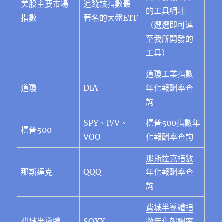
美股主要市場
追蹤該指數最
的工具網址
指數
著名的大盤ETF
（選選即可連
至我所開發的
工具）
道瓊工業指數
道瓊
DIA
年化報酬率查
詢
SPY、IVV、
標普500指數年
標普500
VOO
化報酬率查詢
那斯達克指數
那斯達克
QQQ
年化報酬率查
詢
費城半導體指
費城半導體
SOXX
數年化報酬率