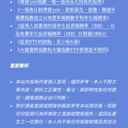
《
標普500指數，唯一值得永久持有的股票
》
《
一張表比較標普500，那斯達克，道瓊，費城半
導體指數成立以來歷年報酬數字和年化報酬率
》
《投資人該重視的是年化投資報酬率（IRR），以
及免費年化投資報酬率（IRR）計算器(IRR)》
《
投資ETF的缺點，至少有6項
》
《
大盤實際指數和大盤指數ETF表現並不相同
》
重要聲明
本站內容為作者個人意見，僅供參考，本人不對文
章內容、資料之正確性、看法、與即時性負任何責
任，讀者請務必自行判斷。
對於讀者直接或間接依賴並參考本站資訊後，採取
任何投資行為所導致之直接或間接損失，或因此產
生之一切責任，本人均不負任何損害賠償及其他法