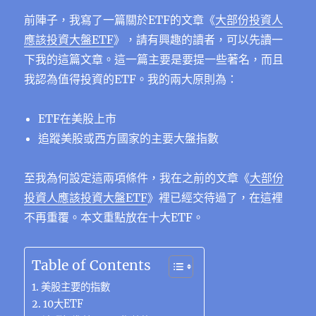
c
it
e
e
C
te
ss
at
k
m
享
e
te
g
h
re
e
s
e
前陣子，我寫了一篇關於ETF的文章
《
大部份投資人
ai
應該投資大盤ETF
》
，請有興趣的讀者，可以先讀一
b
r
r
at
st
n
A
d
l
下我的這篇文章。這一篇主要是要提一些著名，而且
o
a
g
p
I
我認為值得投資的ETF。我的兩大原則為：
o
m
er
p
n
k
ETF在美股上市
追蹤美股或西方國家的主要大盤指數
至我為何設定這兩項條件，我在之前的文章
《
大部份
投資人應該投資大盤ETF
》
裡已經交待過了，在這裡
不再重覆。本文重點放在十大ETF。
Table of Contents
美股主要的指數
10大ETF