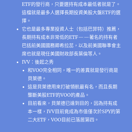
ETF的發行商，只要選持有成本最低者就是了。
這檔就是最多人選擇長期投資美股大盤ETF的選
擇。
它也是最多專業投資人士（包括巴菲特）推薦，
長期持有成本非常低的ETF——著名的持有者
巴括前美國國務卿希拉蕊，以及前美國聯準會主
席也就是現任美國財政部長葉倫等人。
IVV：後起之秀
和VOO完全相同，唯一的差異就是發行商是
貝萊德。
這是貝萊德用來打破領航最有名，而且長期
壟斷美股ETF的VOO的產品。
目前看來，貝萊德已達到目的，因為持有成
本一樣，IVV目前竟成為市值僅次於SPY的第
二大ETF，VOO目前已落居第四。