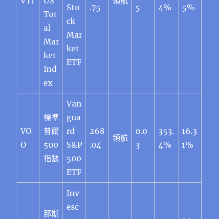
VTI
US
領航
Sto
.75
5
4%
5%
Tot
ck
al
Mar
Mar
ket
ket
ETF
Ind
ex
Van
標準
gua
VO
普爾
rd
268
0.0
353.
16.3
領航
O
500
S&P
.04
3
4%
1%
指數
500
ETF
Inv
esc
那斯