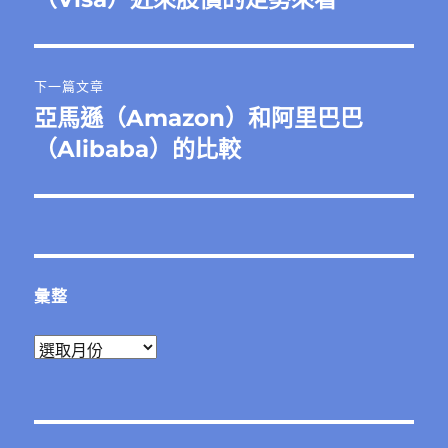
下一篇文章
亞馬遜（Amazon）和阿里巴巴
下
一
（Alibaba）的比較
篇
文
章:
彙整
彙
整