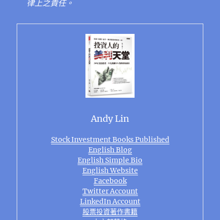
律上之責任。
Andy Lin
Stock Investment Books Published
English Blog
English Simple Bio
English Website
Facebook
Twitter Account
LinkedIn Account
股票投資著作書籍