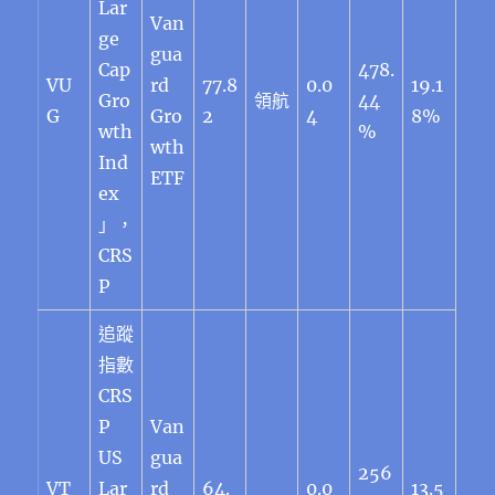
Lar
Van
ge
gua
Cap
478.
VU
rd
77.8
0.0
19.1
Gro
領航
44
G
Gro
2
4
8%
wth
%
wth
Ind
ETF
ex
」，
CRS
P
追蹤
指數
CRS
P
Van
US
gua
256
VT
Lar
rd
64.
0.0
13.5