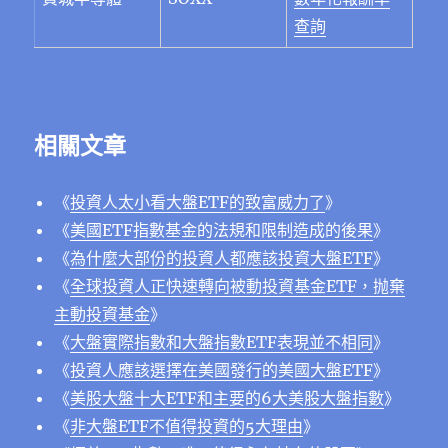
查詢
相關文章
《
投資人太小看大盤ETF的致富威力了
》
《
美國ETF指數基金的法規和限制造成的後果
》
《
為什麼大部份的投資人都應該投資大盤ETF
》
《
全球投資人正快速轉向被動投資基金ETF，抛棄
主動投資基金
》
《
大盤實際指數和大盤指數ETF表現並不相同
》
《
投資人應該選擇在美國發行的美國大盤ETF
》
《
美股大盤十大ETF和主要的6大美股大盤指數
》
《
非大盤ETF不值得投資的5大理由
》