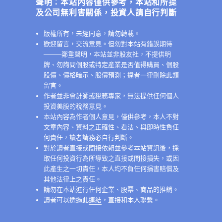
聲明：本站內容僅供參考，本站和所提
及公司無利害關係，投資人請自行判斷
版權所有，未經同意，請勿轉載。
歡迎留言，交流意見。但勿對本站有錯誤期待
──
──鄭重聲明，本站並非股友社，不提供明
牌、勿詢問個股或特定產業是否值得購買、個股
股價、價格暗示、股價預測；違者一律刪除此類
留言。
作者並非會計師或稅務專家，無法提供任何個人
投資美股的稅務意見。
本站內容為作者個人意見，僅供參考，本人不對
文章內容、資料之正確性、看法、與即時性負任
何責任，讀者請務必自行判斷。
對於讀者直接或間接依賴並參考本站資訊後，採
取任何投資行為所導致之直接或間接損失，或因
此產生之一切責任，本人均不負任何損害賠償及
其他法律上之責任。
請勿在本站進行任何企業、股票、商品的推銷。
讀者可以透過此
連結
，直接和本人聯繫。