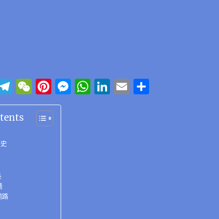
Li
T
W
Pi
M
W
Li
E
分
n
el
e
n
e
h
n
m
享
e
e
C
te
ss
at
k
ai
tents
g
h
re
e
s
e
l
歷史
r
at
st
n
A
d
a
g
p
I
m
er
p
n
長
牆
網路