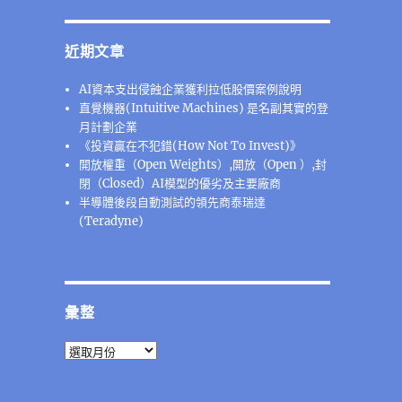
近期文章
AI資本支出侵蝕企業獲利拉低股價案例說明
直覺機器(Intuitive Machines) 是名副其實的登
月計劃企業
《投資贏在不犯錯(How Not To Invest)》
開放權重（Open Weights）,開放（Open ）,封
閉（Closed）AI模型的優劣及主要廠商
半導體後段⾃動測試的領先商泰瑞達
(Teradyne)
彙整
彙
整