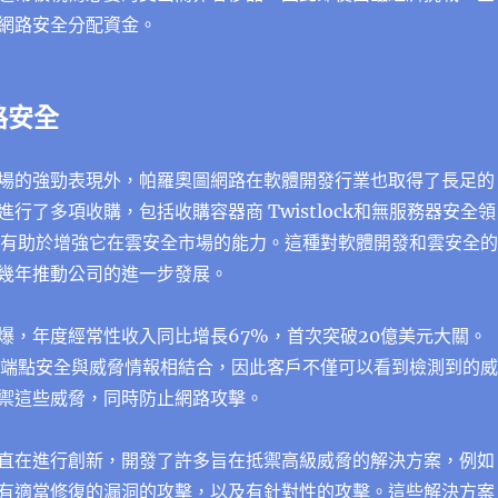
網路安全分配資金。
路安全
場的強勁表現外，帕羅奧圖網路在軟體開發行業也取得了長足的
行了多項收購，包括收購容器商 Twistlock和無服務器安全領
c，這有助於增強它在雲安全市場的能力。這種對軟體開發和雲安全的
幾年推動公司的進一步發展。
爆，年度經常性收入同比增長67%，首次突破20億美元大關。
和端點安全與威脅情報相結合，因此客戶不僅可以看到檢測到的威
禦這些威脅，同時防止網路攻擊。
直在進行創新，開發了許多旨在抵禦高級威脅的解決方案，例如
有適當修復的漏洞的攻擊，以及有針對性的攻擊。這些解決方案