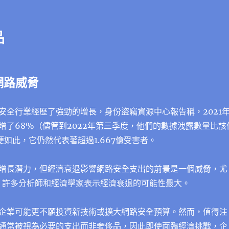
品
網路威脅
安全行業經歷了強勁的增長，身份盜竊資源中心報告稱，2021
增了68%（儘管到2022年第三季度，他們的數據洩露數量比該
便如此，它仍然代表著超過1.667億受害者。
增長潛力，但經濟衰退影響網路安全支出的前景是一個威脅，尤
初，許多分析師和經濟學家表示經濟衰退的可能性最大。
企業可能更不願投資新技術或擴大網路安全預算。然而，值得注
通常被視為必要的支出而非奢侈品，因此即使面臨經濟挑戰，企