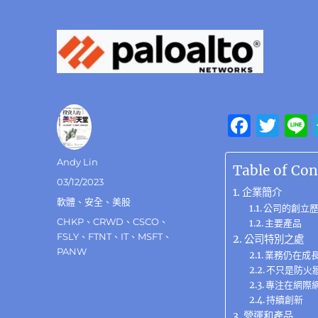
F
T
a
w
作
Andy Lin
c
it
Table of Con
者
發
03/12/2023
e
te
企業簡介
佈
分
軟體
、
安全
、
美股
b
公司的創立
r
日
類
標
CHKP
、
CRWD
、
CSCO
、
主要產品
期:
o
籤
FSLY
、
FTNT
、
IT
、
MSFT
、
公司特別之處
PANW
o
業務仍在成
不只是防火
k
專注在網際
持續創新
營運和產品