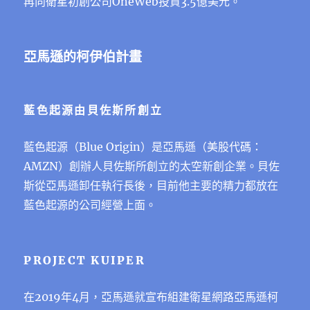
再向衛星初創公司OneWeb投資3.5億美元。
亞馬遜的柯伊伯計畫
藍色起源由貝佐斯所創立
藍色起源（Blue Origin）是亞馬遜（美股代碼：
AMZN）創辦人貝佐斯所創立的太空新創企業。貝佐
斯從亞馬遜卸任執行長後，目前他主要的精力都放在
藍色起源的公司經營上面。
PROJECT KUIPER
在2019年4⽉，亞⾺遜就宣布組建衛星網路亞馬遜柯