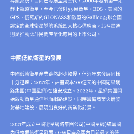
導航系統，目前已發展至第三代，2000年發射第一顆
靜止軌道衛星，至今已發射59顆衛星。BDS、美國的
GPS、俄羅斯的GLONASS和歐盟的Galileo為聯合國
認定的全球衛星導航系統四大核心供應商。北斗星通
則是推動北斗民間產業化應用的上市公司。
中國低軌衛星的發展
中國低軌衛星產業雖然起步較慢，但近年來發展同樣
十分迅速：2021年，註冊資本100億元的中國衛星網
路集團(中國星網)在雄安成立。2022年，星網集團開
始啟動衛星通信地面網路建設，同時籌備商業火箭發
射基地建設，展現出良好的商業化前景。
2021年成立中國衛星網路集團公司(中國星網)統籌國
內低軌通信衛星發展，GW星座為國內目前最大的低