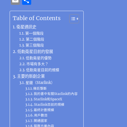
E
分
c
it
e
e
C
te
ss
at
k
m
享
e
te
g
h
re
e
s
e
ai
Table of Contents
b
r
r
at
st
n
A
d
l
衛星通訊史
o
a
g
p
I
第一個階段
第二個階段
o
m
er
p
n
第三個階段
k
低軌衛星目前的發展
低軌衛星的優勢
市場有多大？
低軌衛星目前的規模
主要的新創企業
星鏈（Starlink）
幾近壟斷
我的書中有關Starlink的內容
Starlink和SpaceX
Starlink目前的規模
最終計劃規模
用戶數目
開通國家
服務方案內容