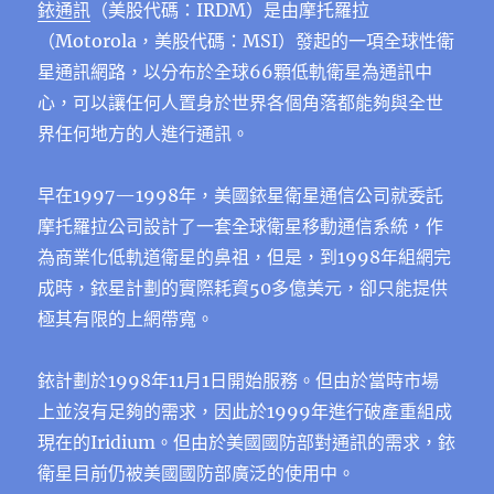
銥通訊
（美股代碼：IRDM）是由摩托羅拉
（Motorola，美股代碼：MSI）發起的一項全球性衛
星通訊網路，以分布於全球66顆低軌衛星為通訊中
心，可以讓任何人置身於世界各個角落都能夠與全世
界任何地方的人進行通訊。
早在1997—1998年，美國銥星衛星通信公司就委託
摩托羅拉公司設計了一套全球衛星移動通信系統，作
為商業化低軌道衛星的鼻祖，但是，到1998年組網完
成時，銥星計劃的實際耗資50多億美元，卻只能提供
極其有限的上網帶寬。
銥計劃於1998年11月1日開始服務。但由於當時市場
上並沒有足夠的需求，因此於1999年進行破產重組成
現在的Iridium。但由於美國國防部對通訊的需求，銥
衛星目前仍被美國國防部廣泛的使用中。