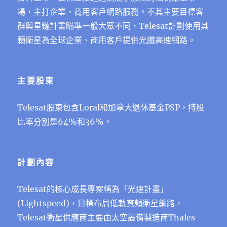
場，主打企業、商⽤客⼾網路服務。不其主要⽬標客
群與星鏈計畫瞄準⼀般⼤眾不同，Telesat計劃使⽤其
顆衛星為全球企業、商⽤客⼾提供光纖⾼速網路。
主要股東
Telesat股東包含Loral和加拿⼤退休基⾦PSP，持股
比率分別是64%和36%。
計劃內容
Telesat的核⼼成⻑專案稱為「光速計畫」
(Lightspeed)，⽬標布局低軌寬頻衛星網路，
Telesat衛星供應商主要由太空設備製造商Thales