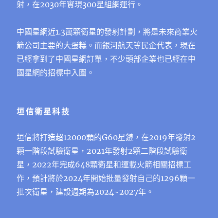
射，在2030年實現300星組網運行。
中國星網近1.3萬顆衛星的發射計劃，將是未來商業火
箭公司主要的大蛋糕。而銀河航天等民企代表，現在
已經拿到了中國星網訂單，不少頭部企業也已經在中
國星網的招標中入圍。
垣信衛星科技
垣信將打造超12000顆的G60星鏈，在2019年發射2
顆一階段試驗衛星，2021年發射2顆二階段試驗衛
星，2022年完成648顆衛星和運載火箭相關招標工
作，預計將於2024年開始批量發射自己的1296顆一
批次衛星，建設週期為2024~2027年。