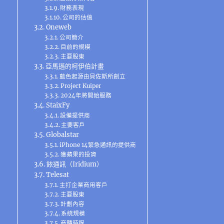
財務表現
公司的估值
Oneweb
公司簡介
目前的規模
主要股東
亞馬遜的柯伊伯計畫
藍色起源由貝佐斯所創立
Project Kuiper
2024年將開始服務
StaixFy
設備提供商
主要客戶
Globalstar
iPhone 14緊急通訊的提供商
獲蘋果的投資
銥通訊（Iridium）
Telesat
主打企業商⽤客⼾
主要股東
計劃內容
系統規模
商轉時程