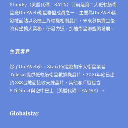
StaixFy（美股代碼：SATX）⽬前是第⼆⼤低軌道衛
星廠OneWeb衛星聯盟成員之⼀，主要為OneWeb開
發地⾯站以及機上終端機相關晶片，未來募集資⾦後
將有望擴⼤業務、研發⼒道，加速衛星聯盟的發展。
主要客戶
除了OneWeb外，StaixFy還為加拿⼤衛星業者
Telesat提供低軌道衛星數據機晶片，2021年底已出
貨288台地⾯接收天線晶片，其他客⼾還包含
STiDirect與空中巴⼠（美股代碼：EADSY）。
Globalstar