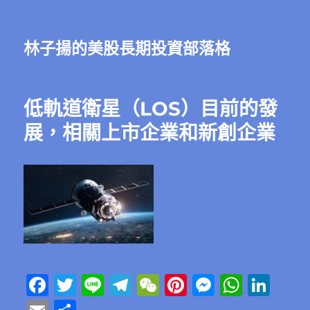
林子揚的美股長期投資部落格
低軌道衛星（LOS）目前的發
展，相關上市企業和新創企業
F
T
Li
T
W
Pi
M
W
Li
a
w
n
el
e
n
e
h
n