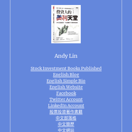
Andy Lin
Stock Investment Books Published
English Blog
English Simple Bio
English Website
Facebook
Twitter Account
LinkedIn Account
股票投資著作書籍
中文部落格
中文簡歷
中文網站