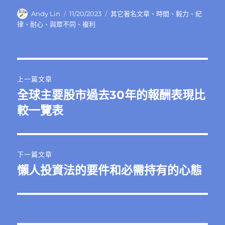
作
發
分
Andy Lin
11/20/2023
其它著名文章
、
時間
、
毅力
、
紀
者
佈
類
律
、
耐心
、
與眾不同
、
複利
日
期:
文
上一篇文章
章
全球主要股市過去30年的報酬表現比
上
一
較一覽表
導
篇
覽
文
章:
下一篇文章
懶人投資法的要件和必需持有的心態
下
一
篇
文