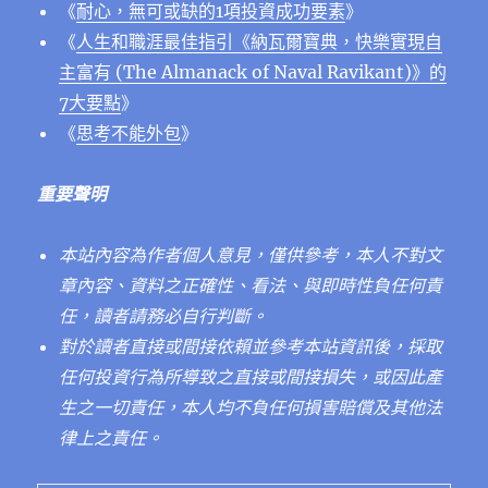
《
耐心，無可或缺的1項投資成功要素
》
《
人生和職涯最佳指引《納瓦爾寶典，快樂實現自
主富有 (The Almanack of Naval Ravikant)》的
7大要點
》
《
思考不能外包
》
重要聲明
本站內容為作者個人意見，僅供參考，本人不對文
章內容、資料之正確性、看法、與即時性負任何責
任，讀者請務必自行判斷。
對於讀者直接或間接依賴並參考本站資訊後，採取
任何投資行為所導致之直接或間接損失，或因此產
生之一切責任，本人均不負任何損害賠償及其他法
律上之責任。