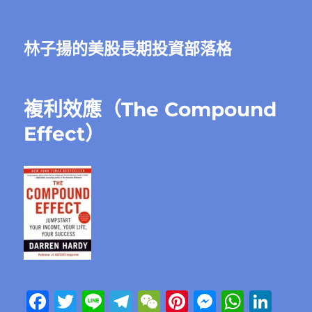
林子揚的美股長期投資部落格
複利效應（The Compound
Effect）
F
T
Li
T
W
Pi
M
W
Li