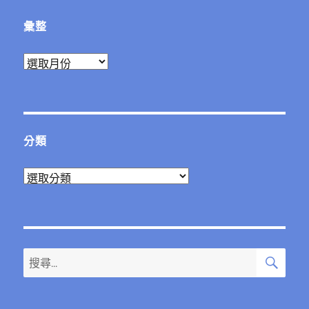
章:
彙整
彙
整
分類
分
類
搜
搜
尋
尋
關