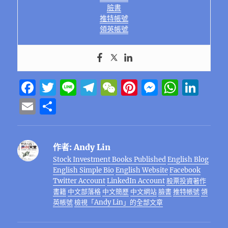
臉書
推特帳號
領英帳號
F
T
Li
T
W
Pi
M
W
Li
a
w
n
el
e
n
e
h
n
E
分
c
it
e
e
C
te
ss
at
k
m
享
e
te
g
h
re
e
s
e
ai
作者:
Andy Lin
b
r
r
at
st
n
A
d
l
Stock Investment Books Published
English Blog
o
a
g
p
I
English Simple Bio
English Website
Facebook
o
m
er
p
n
Twitter Account
LinkedIn Account
股票投資著作
書籍
中文部落格
中文簡歷
中文網站
臉書
推特帳號
領
k
英帳號
檢視「Andy Lin」的全部文章