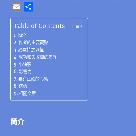
a
w
n
el
e
n
e
h
n
E
分
c
it
e
e
C
te
ss
at
k
m
享
e
te
g
h
re
e
s
e
ai
Table of Contents
b
r
r
at
st
n
A
d
l
簡介
o
a
g
p
I
作者的主要觀點
必需持之以恒
o
m
er
p
n
成功和失敗間的差異
k
小訣竅
影響力
要有正確的心態
結語
相關文章
簡介