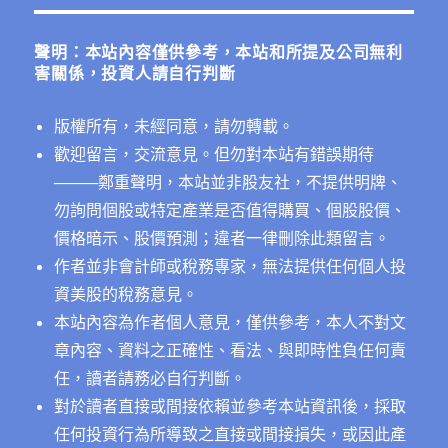
鍵
字:
聲明：本站內容僅供參考，本站和所提及公司無利
害關係，投資人請自行判斷
版權所有，未經同意，請勿轉載。
歡迎留言，交流意見。但勿對本站有錯誤期待
──
──鄭重聲明，本站並非股友社，不提供明牌、
勿詢問個股或特定產業是否值得購買、個股股價、
價格暗示、股價預測；違者一律刪除此類留言。
作者並非會計師或稅務專家，無法提供任何個人投
資美股的稅務意見。
本站內容為作者個人意見，僅供參考，本人不對文
章內容、資料之正確性、看法、與即時性負任何責
任，讀者請務必自行判斷。
對於讀者直接或間接依賴並參考本站資訊後，採取
任何投資行為所導致之直接或間接損失，或因此產