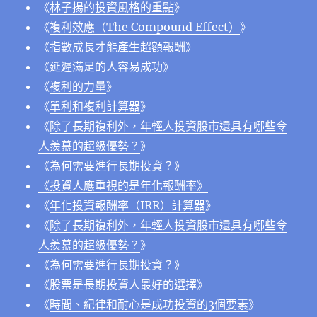
《
林子揚的投資風格的重點
》
《
複利效應（The Compound Effect）
》
《
指數成長才能產生超額報酬
》
《
延遲滿足的人容易成功
》
《
複利的力量
》
《
單利和複利計算器
》
《
除了長期複利外，年輕人投資股市還具有哪些令
人羨慕的超級優勢？
》
《
為何需要進行長期投資？
》
《投資人應重視的是年化報酬率》
《
年化投資報酬率（IRR）計算器
》
《
除了長期複利外，年輕人投資股市還具有哪些令
人羨慕的超級優勢？
》
《
為何需要進行長期投資？
》
《
股票是長期投資人最好的選擇
》
《
時間、紀律和耐心是成功投資的3個要素
》