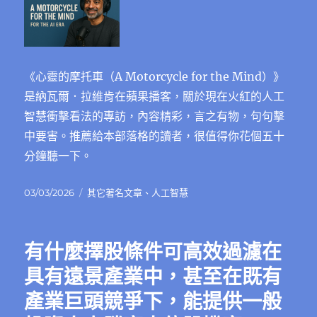
《心靈的摩托車（A Motorcycle for the Mind）》
是納瓦爾．拉維肯在蘋果播客，關於現在火紅的人工
智慧衝擊看法的專訪，內容精彩，言之有物，句句擊
中要害。推薦給本部落格的讀者，很值得你花個五十
分鐘聽一下。
發
分
03/03/2026
其它著名文章
、
人工智慧
佈
類
日
期:
有什麼擇股條件可高效過濾在
具有遠景產業中，甚至在既有
產業巨頭競爭下，能提供一般