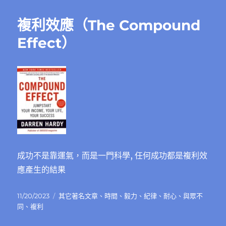
期:
複利效應（The Compound
Effect）
成功不是靠運氣，而是一門科學, 任何成功都是複利效
應產生的結果
發
分
11/20/2023
其它著名文章
、
時間
、
毅力
、
紀律
、
耐心
、
與眾不
佈
類
同
、
複利
日