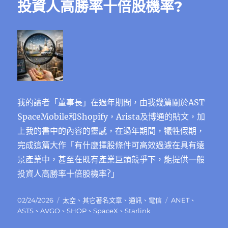
投資人高勝率十倍股機率?
我的讀者「董事長」在過年期間，由我幾篇關於AST
SpaceMobile和Shopify，Arista及博通的貼文，加
上我的書中的內容的靈感，在過年期間，犧牲假期，
完成這篇大作「有什麼擇股條件可高效過濾在具有遠
景產業中，甚至在既有產業巨頭競爭下，能提供一般
投資人高勝率十倍股機率?」
發
分
標
02/24/2026
太空
、
其它著名文章
、
通訊
、
電信
ANET
、
佈
類
籤
ASTS
、
AVGO
、
SHOP
、
SpaceX
、
Starlink
日