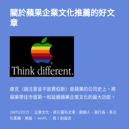
期:
關於蘋果企業文化推薦的好文
章
庫克（請注意並不是賈伯斯）是蘋果的公司史上，將
蘋果帶往市值第一和延續蘋果企業文化的最大功臣。
發
分
08/15/2023
企業文化
、
其它著名文章
、
創辦人
、
執行長
、
多元
佈
類
標
在
化集團
、
美股
AAPL
有 2 則留言
日
籤
〈關