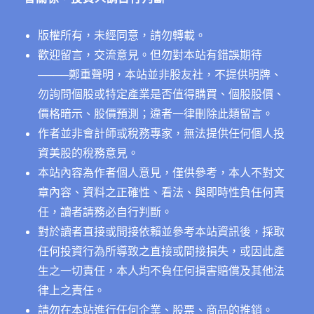
一
文
版權所有，未經同意，請勿轉載。
的
精
歡迎留言，交流意見。但勿對本站有錯誤期待
彩
──
──鄭重聲明，本站並非股友社，不提供明牌、
看
勿詢問個股或特定產業是否值得購買、個股股價、
法〉
中
價格暗示、股價預測；違者一律刪除此類留言。
作者並非會計師或稅務專家，無法提供任何個人投
資美股的稅務意見。
本站內容為作者個人意見，僅供參考，本人不對文
章內容、資料之正確性、看法、與即時性負任何責
任，讀者請務必自行判斷。
對於讀者直接或間接依賴並參考本站資訊後，採取
任何投資行為所導致之直接或間接損失，或因此產
生之一切責任，本人均不負任何損害賠償及其他法
律上之責任。
請勿在本站進行任何企業、股票、商品的推銷。