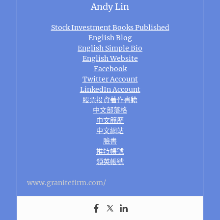
Andy Lin
Stock Investment Books Published
English Blog
English Simple Bio
English Website
Facebook
Twitter Account
LinkedIn Account
股票投資著作書籍
中文部落格
中文簡歷
中文網站
臉書
推特帳號
領英帳號
www.granitefirm.com/