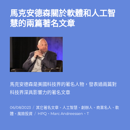
期:
於
蘋
馬克安德森關於軟體和人工智
果
企
慧的兩篇著名文章
業
文
化
推
薦
的
好
文
章〉
中
馬克安德森是美國科技界的著名人物，發表過兩篇對
科技界深具影響力的著名文章
發
分
06/08/2023
其它著名文章
、
人工智慧
、
創辦人
、
商業名人
、
軟
佈
類
標
體
、
風險投資
HPQ
、
Marc Andreessen
、
T
日
籤
期: