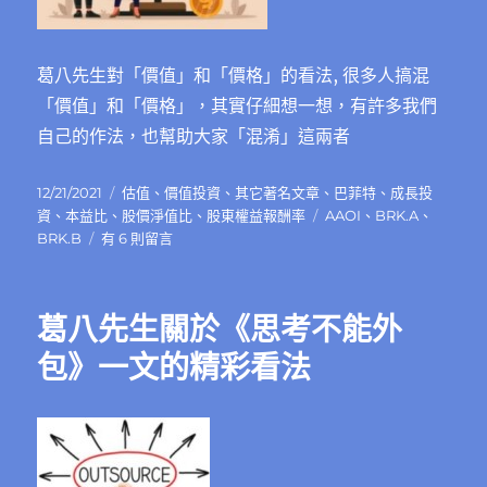
看
法〉
中
葛八先生對「價值」和「價格」的看法, 很多人搞混
「價值」和「價格」，其實仔細想一想，有許多我們
自己的作法，也幫助大家「混淆」這兩者
發
分
12/21/2021
估值
、
價值投資
、
其它著名文章
、
巴菲特
、
成長投
佈
類
標
資
、
本益比
、
股價淨值比
、
股東權益報酬率
AAOI
、
BRK.A
、
日
在
籤
BRK.B
有 6 則留言
期:
〈葛
八
先
葛八先生關於《思考不能外
生
對
包》一文的精彩看法
「價
值」
和
「價
格」