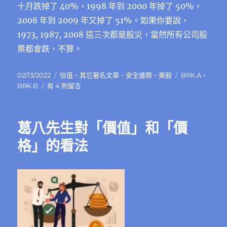
十月跌掉了 40%，1998 年到 2000 年掉了 50%，
2008 年到 2009 年又掉了 51%。如果你要說，
1973, 1987, 2008 這三次都是股災，當然所有公司股
票都會跌，不算。
發
分
標
02/13/2022
估值
、
其它著名文章
、
安全邊際
、
美股
BRK.A
、
佈
在
類
籤
BRK.B
有 4 則留言
日
〈葛
期:
八
先
葛八先生對「價值」和「價
生
對
格」的看法
價
格
和
停
損
的
精
彩