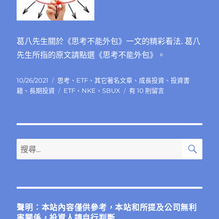
的
看
法〉
中
葛八先生關於《思考不能外包》一文的精彩看法. 葛八
先生所指的原文請點選《思考不能外包》。
發
分
10/26/2021
思考
、
ETF
、
其它著名文章
、
成長投資
、
投資書
佈
類
標
在
籍
、
長期投資
ETF
、
NKE
、
SBUX
有 10 則留言
日
籤
〈葛
期:
八
先
生
關
搜
搜
尋
於
尋
《思
關
考
不
鍵
能
字:
外
聲明：本站內容僅供參考，本站和所提及公司無利
包》
害關係，投資人請自行判斷