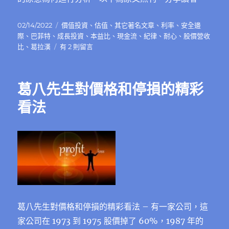
發
分
02/14/2022
價值投資
、
估值
、
其它著名文章
、
利率
、
安全邊
佈
類
際
、
巴菲特
、
成長投資
、
本益比
、
現金流
、
紀律
、
耐心
、
股價營收
日
在
比
、
葛拉漢
有 2 則留言
期:
〈葛
八
先
葛八先生對價格和停損的精彩
生
再
看法
論
「價
值」
和
「價
格」〉
中
葛八先生對價格和停損的精彩看法 – 有一家公司，這
家公司在 1973 到 1975 股價掉了 60%，1987 年的