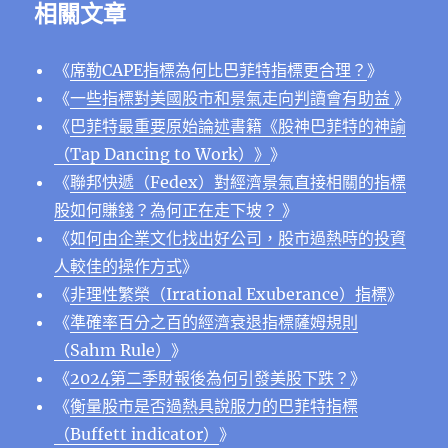
相關文章
《
席勒CAPE指標為何比巴菲特指標更合理？
》
《
一些指標對美國股市和景氣走向判讀會有助益
》
《
巴菲特最重要原始論述書籍《股神巴菲特的神諭
（Tap Dancing to Work）》
》
《
聯邦快遞（Fedex）對經濟景氣直接相關的指標
股如何賺錢？為何正在走下坡？
》
《
如何由企業文化找出好公司，股市過熱時的投資
人較佳的操作方式
》
《
非理性繁榮（Irrational Exuberance）指標
》
《
準確率百分之百的經濟衰退指標薩姆規則
（Sahm Rule）
》
《
2024第二季財報後為何引發美股下跌？
》
《
衡量股市是否過熱具說服力的巴菲特指標
（Buffett indicator）
》