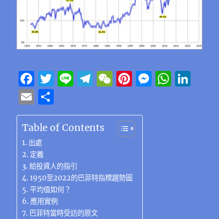
F
T
Li
T
W
Pi
M
W
Li
a
w
n
el
e
n
e
h
n
E
分
c
it
e
e
C
te
ss
at
k
m
享
e
te
g
h
re
e
s
e
ai
Table of Contents
b
r
r
at
st
n
A
d
l
出處
o
a
g
p
I
定義
給投資人的指引
o
m
er
p
n
1950至2022的巴菲特指標趨勢圖
k
平均值如何？
應用實例
巴菲特當時受訪的原文