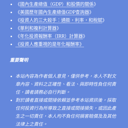
《
國內生產總值（GDP）和股價的關係
》
《
美國歷年國內生產總值GDP查詢器
》
《
投資人的三大殺手：通膨，利率，和稅賦
》
《
單利和複利計算器
》
《
年化投資報酬率（IRR）計算器
》
《投資人應重視的是年化報酬率》
重要聲明
本站內容為作者個人意見，僅供參考，本人不對文
章內容、資料之正確性、看法、與即時性負任何責
任，讀者請務必自行判斷。
對於讀者直接或間接依賴並參考本站資訊後，採取
任何投資行為所導致之直接或間接損失，或因此產
生之一切責任，本人均不負任何損害賠償及
及其他
法律上之責任。