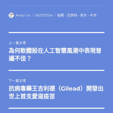
作
發
分
Andy Lin
06/27/2024
指標
、
巴菲特
、
熊市
、
牛市
者
佈
類
日
期:
文
上一篇文章
章
為何軟體股在人工智慧風潮中表現普
上
一
遍不佳？
導
篇
覽
文
章:
下一篇文章
抗病毒藥王吉利德（Gilead）開發出
下
一
世上首支愛滋疫苗
篇
文