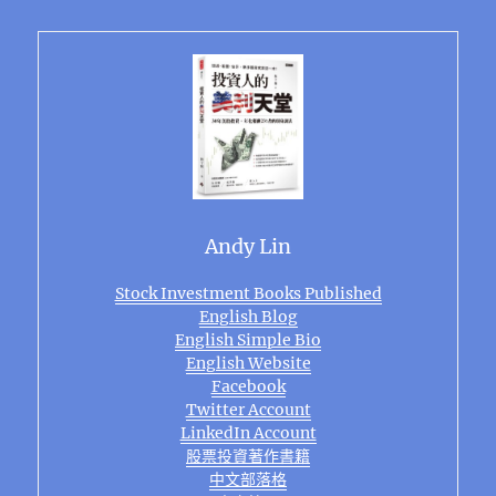
Andy Lin
Stock Investment Books Published
English Blog
English Simple Bio
English Website
Facebook
Twitter Account
LinkedIn Account
股票投資著作書籍
中文部落格