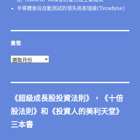
半導體後段⾃動測試的領先商泰瑞達(Teradyne)
彙整
彙
整
《
超級成長股投資法則
》，《
十倍
股法則
》和《
投資人的美利天堂
》
三本書