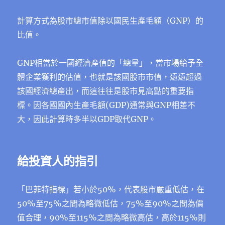
計算方式為股市總市值除以國民生產毛額（GNP）的
比值。
GNP相當於一國經濟產值的「總量」，當市場給予全
體企業獲利的估值，也就是該國股市市值，遠遠超過
該國經濟總產出，而這往往是股市見高點的重要指
標。因各國國內生產毛額(GDP)通常與GNP相差不
大，因此計算時多半以GDP取代GNP。
給投資人的指引
「巴菲特指標」若小於50%，代表股市嚴重低估，在
50%至75%之間為略微低估，75%至90%之間為價
值合理，90%至115%之間為略微高估，高於115%則