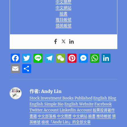
中文簡歷
中文網站
臉書
推特帳號
領英帳號
F
T
Li
T
W
Pi
M
W
Li
a
w
n
el
e
n
e
h
n
E
分
c
it
e
e
C
te
ss
at
k
m
享
e
te
g
h
re
e
s
e
ai
作者:
Andy Lin
b
r
r
at
st
n
A
d
l
Stock Investment Books Published
English Blog
o
a
g
p
I
English Simple Bio
English Website
Facebook
o
m
er
p
n
Twitter Account
LinkedIn Account
股票投資著作
書籍
中文部落格
中文簡歷
中文網站
臉書
推特帳號
領
k
英帳號
檢視「Andy Lin」的全部文章