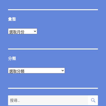
章:
彙整
彙
整
分類
分
類
搜
搜
尋
尋