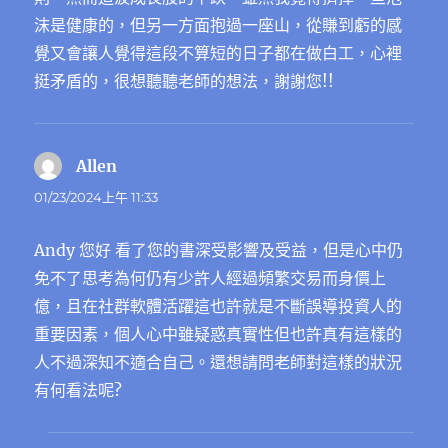
沫是健康的，但另一方面抱過一座山，從賺到虧的感
覺又會讓人覺得這段不算短的日子都在做白工，心裡
挺矛盾的，很想聽聽老師的想法，謝謝您!!
Allen
表
示:
01/23/2024上午 11:33
Andy 您好 看了您的書深受影響及受益，但是心中仍
免不了思考為何仍有少許人經過頻繁交易而身價上
億，且在社群軟體活躍這也許就是不斷誤導投資人的
重要因素，個人心中雖疑惑真實性但也許真有這樣的
人不過深知不適合自己。還想請問老師對這樣的狀況
有何看法呢?