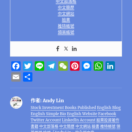
中文部落格
中文簡歷
中文網站
臉書
推特帳號
領英帳號
F
T
Li
T
W
Pi
M
W
Li
a
w
n
el
e
n
e
h
n
E
分
c
it
e
e
C
te
ss
at
k
m
享
e
te
g
h
re
e
s
e
ai
作者:
Andy Lin
b
r
r
at
st
n
A
d
l
Stock Investment Books Published
English Blog
o
a
g
p
I
English Simple Bio
English Website
Facebook
o
m
er
p
n
Twitter Account
LinkedIn Account
股票投資著作
書籍
中文部落格
中文簡歷
中文網站
臉書
推特帳號
領
k