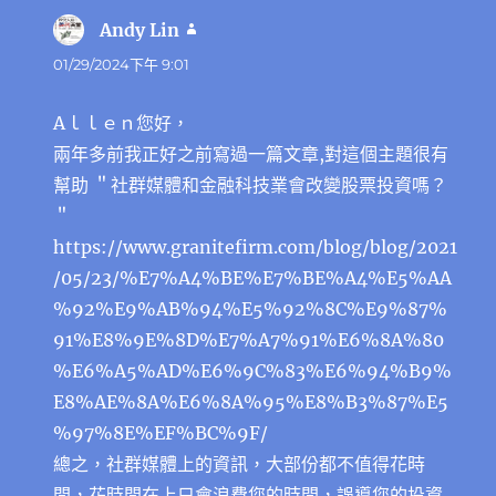
Andy Lin
表
示:
01/29/2024下午 9:01
Aｌｌｅｎ您好，
兩年多前我正好之前寫過一篇文章,對這個主題很有
幫助 ＂社群媒體和金融科技業會改變股票投資嗎？
＂
https://www.granitefirm.com/blog/blog/2021
/05/23/%E7%A4%BE%E7%BE%A4%E5%AA
%92%E9%AB%94%E5%92%8C%E9%87%
91%E8%9E%8D%E7%A7%91%E6%8A%80
%E6%A5%AD%E6%9C%83%E6%94%B9%
E8%AE%8A%E6%8A%95%E8%B3%87%E5
%97%8E%EF%BC%9F/
總之，社群媒體上的資訊，大部份都不值得花時
間，花時間在上只會浪費您的時間，誤導您的投資