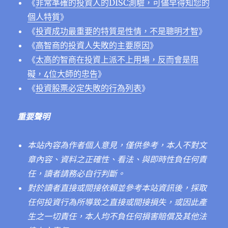
《
非常準確的投資人的DISC測驗，可儘早得知您的
個人特質
》
《
投資成功最重要的特質是性情，不是聰明才智
》
《
高智商的投資人失敗的主要原因
》
《
太高的智商在投資上派不上用場，反而會是阻
礙，4位大師的忠告
》
《
投資股票必定失敗的行為列表
》
重要聲明
本站內容為作者個人意見，僅供參考，本人不對文
章內容、資料之正確性、看法、與即時性負任何責
任，讀者請務必自行判斷。
對於讀者直接或間接依賴並參考本站資訊後，採取
任何投資行為所導致之直接或間接損失，或因此產
生之一切責任，本人均不負任何損害賠償及其他法