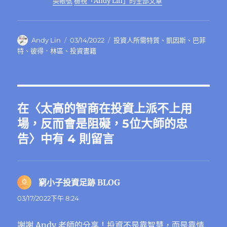
英帳號
檢視「Andy Lin」的全部文章
作
發
分
Andy Lin
03/14/2022
投資人所需特質
、
凱因斯
、
巴菲
者
佈
類
特
、
彼得．林區
、
投資書籍
日
期:
在〈太高的智商在投資上派不上用
場，反而會是阻礙，5位大師的忠
告〉中有 4 則留言
窮小子投資足跡 BLOG
表
示:
03/17/2022下午 8:24
謝謝 Andy 老師的分享！投資不是靠智慧，而是靠情