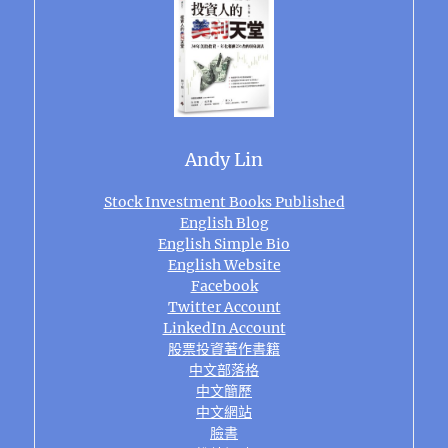
Andy Lin
Stock Investment Books Published
English Blog
English Simple Bio
English Website
Facebook
Twitter Account
LinkedIn Account
股票投資著作書籍
中文部落格
中文簡歷
中文網站
臉書