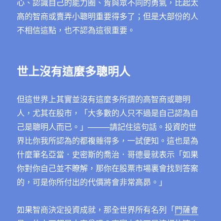
心、認識自己的能力圈、肯與眾不同的勇氣，比起太
高的智商或賣弄小聰明重要得多了；但是大部份的人
不相信這點，也不認為這很重要。
世上沒有這麼多聰明人
但這世界上其實並沒有這麼多所謂的高智商或聰明
人，尤其在股市，「大多數的人只不過是自己認為自
己是聰明人而已。」────請記住這句話。投資的世
界比你我所認為的都複雜得多，一試便知。這也是為
什麼筆名亞當．史密斯的喬治．哥德曼就表示「如果
你對你自己並不瞭解，那你在股票市場裏會找到答案
的，可是你所付出的代價將會非常高昴。」
如果智商決定投資成就，那全世界所有名列「
門薩會