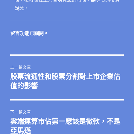
觀念。
留言功能已關閉。
文
上一篇文章
章
股票流通性和股票分割對上市企業估
上
一
值的影響
導
篇
覽
文
章:
下一篇文章
雲端運算市佔第一應該是微軟，不是
下
一
亞馬遜