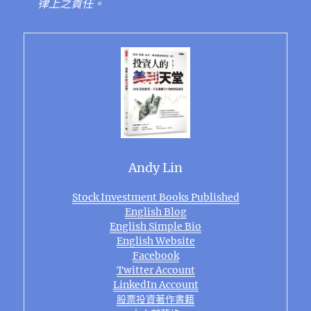
律上之責任。
Andy Lin
Stock Investment Books Published
English Blog
English Simple Bio
English Website
Facebook
Twitter Account
LinkedIn Account
股票投資著作書籍