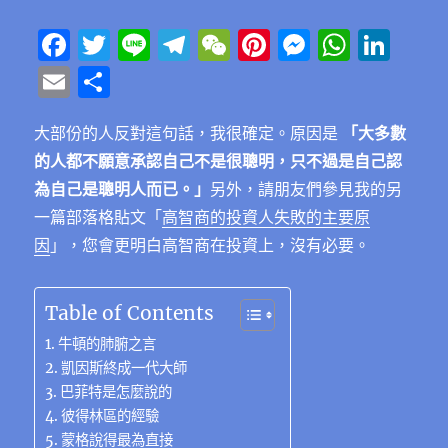
F
T
Li
T
W
Pi
M
W
Li
a
w
n
el
e
n
e
h
n
E
分
c
it
e
e
C
te
ss
at
k
m
享
e
te
g
h
re
e
s
e
大部份的人反對這句話，我很確定。原因是
「大多數
ai
的人都不願意承認自己不是很聰明，只不過是自己認
b
r
r
at
st
n
A
d
l
為自己是聰明人而已。」
另外，請朋友們參見我的另
o
a
g
p
I
一篇部落格貼文「
高智商的投資人失敗的主要原
o
m
er
p
n
因
」，您會更明白高智商在投資上，沒有必要。
k
Table of Contents
牛頓的肺腑之言
凱因斯終成一代大師
巴菲特是怎麼說的
彼得林區的經驗
蒙格說得最為直接