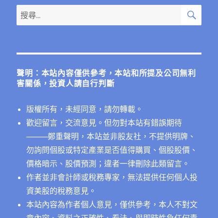
搜
搜
尋
尋
關
鍵
字:
聲明：本站內容僅供參考，本站和所提及公司無利
害關係，投資人請自行判斷
版權所有，未經同意，請勿轉載。
歡迎留言，交流意見。但勿對本站有錯誤期待
──
──鄭重聲明，本站並非股友社，不提供明牌、
勿詢問個股或特定產業是否值得購買、個股股價、
價格暗示、股價預測；違者一律刪除此類留言。
作者並非會計師或稅務專家，無法提供任何個人投
資美股的稅務意見。
本站內容為作者個人意見，僅供參考，本人不對文
章內容、資料之正確性、看法、與即時性負任何責