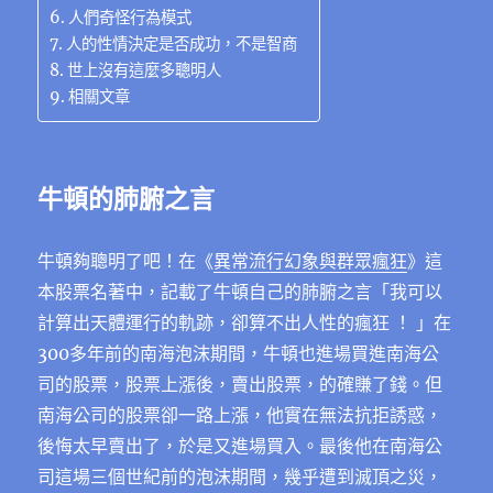
人們奇怪行為模式
人的性情決定是否成功，不是智商
世上沒有這麼多聰明人
相關文章
牛頓的肺腑之言
牛頓夠聰明了吧！在《
異常流行幻象與群眾瘋狂
》這
本股票名著中，記載了牛頓自己的肺腑之言「我可以
計算出天體運行的軌跡，卻算不出人性的瘋狂 ！ 」在
300多年前的南海泡沫期間，牛頓也進場買進南海公
司的股票，股票上漲後，賣出股票，的確賺了錢。但
南海公司的股票卻一路上漲，他實在無法抗拒誘惑，
後悔太早賣出了，於是又進場買入。最後他在南海公
司這場三個世紀前的泡沫期間，幾乎遭到滅頂之災，