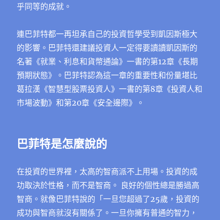
乎同等的成就。
連巴菲特都一再坦承自己的投資哲學受到凱因斯極大
的影響。巴菲特還建議投資人一定得要讀讀凱因斯的
名著《就業、利息和貨幣通論》一書的第12章《長期
預期狀態》。巴菲特認為這一章的重要性和份量堪比
葛拉漢《智慧型股票投資人》一書的第8章《投資人和
市場波動》和第20章《安全邊際》。
巴菲特是怎麼說的
在投資的世界裡，太高的智商派不上用場。投資的成
功取決於性格，而不是智商。 良好的個性總是勝過高
智商。就像巴菲特說的「一旦您超過了25歲，投資的
成功與智商就沒有關係了。一旦你擁有普通的智力，