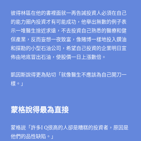
彼得林區在他的書裡面就一再告誡投資人必須在自己
的能力圈內投資才有可能成功，他舉出無數的例子表
示一堆醫生捨近求遠，不去投資自己熟悉的醫療和健
保產業，反而妄想一夜致富，像賭博一樣地投入鑽油
和探勘的小型石油公司，希望自己投資的企業明日宣
佈由地底冒出石油，使股價一日上漲數倍。
凱因斯說得更為貼切「就像醫生不應該為自己開刀一
樣。」
蒙格說得最為直接
蒙格説「許多I Q很高的人卻是糟糕的投資者，原因是
他們的品性缺陷。」