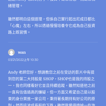
緒管理。
雖然都明白這個道理，但係自己實行起出尼成日都比
「心魔」左右，所以透過慢慢培養令它成為自己投資
路上既習慣。
wan
表
示:
03/21/2022上午 10:30
Andy 老師您好，想請教您之前在受訪的影片中有提
到您的第二大持股是 SHOP，SHOP也是我的持股之
一，我也同樣看好它並且持續追蹤，雖然知道他之前
一直有估值過高的嫌疑，但一方面又希望自己是以股
東的身分買進一家公司，秉持著長期持有好公司的原
則，然而這波成長股的下跌，雖然我覺得擠掉一些泡