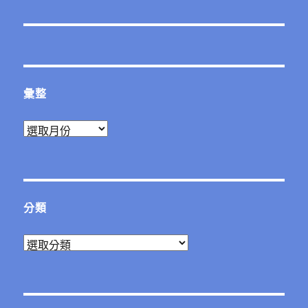
篇
文
章:
彙整
彙
整
分類
分
類