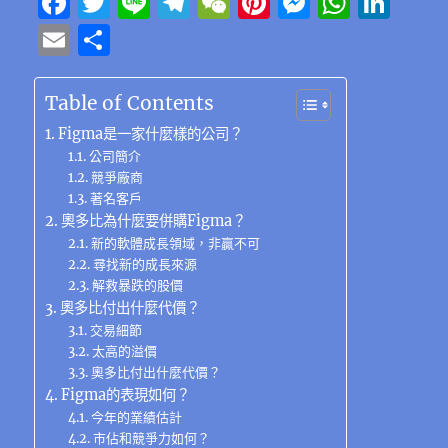
F
T
Li
T
W
Pi
M
W
Li
a
w
n
el
e
n
e
h
n
E
分
c
it
e
e
C
te
ss
at
k
m
享
e
te
g
h
re
e
s
e
ai
Table of Contents
b
r
r
at
st
n
A
d
l
Figma是一家什麼樣的公司？
o
a
g
p
I
公司簡介
競爭廠商
o
m
er
p
n
著名客戶
k
奧多比為什麼要併購Figma？
新的軟體成長領域，非贏不可
尋找新的成長來源
解救暴跌的股價
奧多比付出什麼代價？
交易細節
太高的溢價
奧多比付出什麼代價？
Figma的表現如何？
今年的業績估計
市佔和競爭力如何？