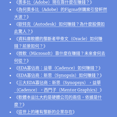
《
奧多比（Adobe）現在靠什麼在賺錢？
》
《
為何奧多比（Adobe）的Figma併購案引發軒然
大波？
》
《
歐特克（Autodesk）如何賺錢？為什麼股價如
此驚人？
》
《
資料庫軟體的壟斷者甲骨文（Oracle）如何賺
錢？前景如何？
》
《
微軟（Microsoft）靠什麼在賺錢？未來會何去
何從？
》
《
EDA寡佔商：益華（Cadence）如何賺錢？
》
《
EDA寡佔商：新思（Synopsis）如何賺錢？
》
《
三大EDA寡佔商：新思（Synopsys），益華
（Cadence），⻄⾨⼦（Mentor Graphics）
》
《
軟體本益比大約是硬體公司的兩倍，依據是什
麼？
》
《
這世上的確有壟斷的企業存在
》