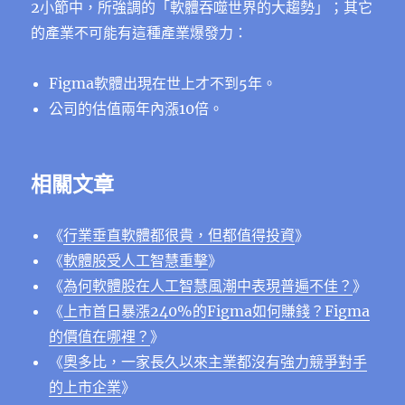
2小節中，所強調的「軟體吞噬世界的大趨勢」；其它
的產業不可能有這種產業爆發力：
Figma軟體出現在世上才不到5年。
公司的估值兩年內漲10倍。
相關文章
《
行業垂直軟體都很貴，但都值得投資
》
《
軟體股受人工智慧重擊
》
《
為何軟體股在人工智慧風潮中表現普遍不佳？
》
《
上市首日暴漲240%的Figma如何賺錢？Figma
的價值在哪裡？
》
《
奧多比，一家長久以來主業都沒有強力競爭對手
的上市企業
》