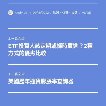
作
發
分
標
Andy Lin
09/18/2022
軟體
、
併購
、
媒體
ADBE
者
佈
類
籤
日
期:
文
上一篇文章
章
ETF投資人該定期或擇時買進？2種
上
一
方式的優劣比較
導
篇
覽
文
章:
下一篇文章
美國歷年通貨膨脹率查詢器
下
一
篇
文