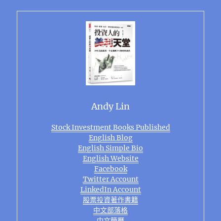
Andy Lin
Stock Investment Books Published
English Blog
English Simple Bio
English Website
Facebook
Twitter Account
LinkedIn Account
股票投資著作書籍
中文部落格
中文簡歷