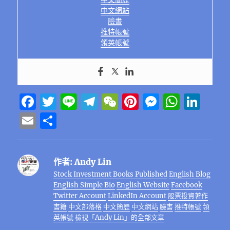
中文網站
臉書
推特帳號
領英帳號
F
T
Li
T
W
Pi
M
W
Li
a
w
n
el
e
n
e
h
n
E
分
c
it
e
e
C
te
ss
at
k
m
享
e
te
g
h
re
e
s
e
ai
作者:
Andy Lin
b
r
r
at
st
n
A
d
l
Stock Investment Books Published
English Blog
o
a
g
p
I
English Simple Bio
English Website
Facebook
o
m
er
p
n
Twitter Account
LinkedIn Account
股票投資著作
書籍
中文部落格
中文簡歷
中文網站
臉書
推特帳號
領
k
英帳號
檢視「Andy Lin」的全部文章