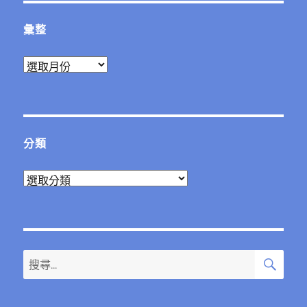
章:
彙整
彙
整
分類
分
類
搜
搜
尋
尋
關