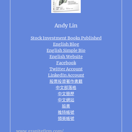
Andy Lin
Stock Investment Books Published
English Blog
English Simple Bio
English Website
Facebook
Twitter Account
LinkedIn Account
股票投資著作書籍
中文部落格
中文簡歷
中文網站
臉書
推特帳號
領英帳號
www.granitefirm.com/