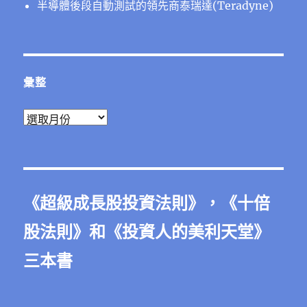
半導體後段⾃動測試的領先商泰瑞達(Teradyne)
彙整
彙
整
《
超級成長股投資法則
》，《
十倍
股法則
》和《
投資人的美利天堂
》
三本書