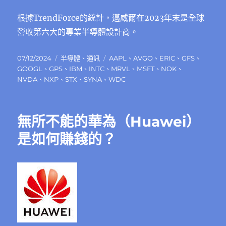
根據TrendForce的統計，邁威爾在2023年末是全球
營收第六大的專業半導體設計商。
發
分
標
07/12/2024
半導體
、
通訊
AAPL
、
AVGO
、
ERIC
、
GFS
、
佈
類
籤
GOOGL
、
GPS
、
IBM
、
INTC
、
MRVL
、
MSFT
、
NOK
、
日
NVDA
、
NXP
、
STX
、
SYNA
、
WDC
期:
無所不能的華為（Huawei）
是如何賺錢的？