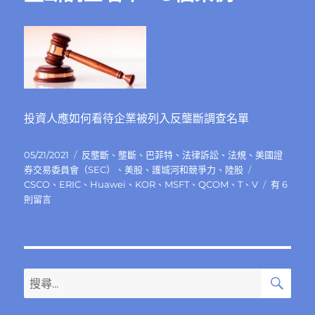
有
那
些
概
念
股？〉
中
投資人應如何看待企業被列入反壟斷調查名單
發
分
05/21/2021
反壟斷
、
壟斷
、
巴菲特
、
法律訴訟
、
法規
、
美國證
佈
類
標
券交易委員會（SEC）
、
美股
、
護城河和競爭力
、
陸股
日
籤
在
CSCO
、
ERIC
、
Huawei
、
KOR
、
MSFT
、
QCOM
、
T
、
V
有 6
期:
〈投
則留言
資
人
不
必
害
搜
搜
尋
怕
尋
企