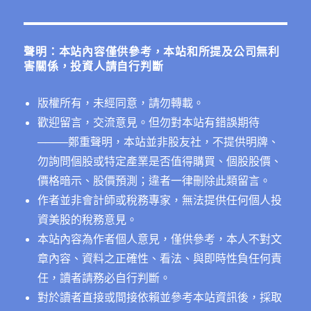
關
業
被
鍵
列
字:
入
聲明：本站內容僅供參考，本站和所提及公司無利
反
害關係，投資人請自行判斷
壟
斷
版權所有，未經同意，請勿轉載。
調
查
歡迎留言，交流意見。但勿對本站有錯誤期待
名
──
──鄭重聲明，本站並非股友社，不提供明牌、
單，
勿詢問個股或特定產業是否值得購買、個股股價、
9
個
價格暗示、股價預測；違者一律刪除此類留言。
案
作者並非會計師或稅務專家，無法提供任何個人投
例〉
資美股的稅務意見。
中
本站內容為作者個人意見，僅供參考，本人不對文
章內容、資料之正確性、看法、與即時性負任何責
任，讀者請務必自行判斷。
對於讀者直接或間接依賴並參考本站資訊後，採取