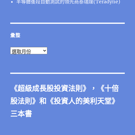
半導體後段⾃動測試的領先商泰瑞達(Teradyne)
彙整
彙
整
《
超級成長股投資法則
》，《
十倍
股法則
》和《
投資人的美利天堂
》
三本書