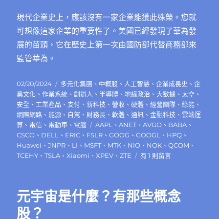
現代企業史上，應該沒有一家企業能獲此殊榮。您就
可想像這家企業的重要性了。美國已經發現了華為發
展的苗頭，它在歷史上第一次由國防部代替商務部來
監管華為。
發
分
02/20/2024
多元化集團
、
中概股
、
人工智慧
、
企業成長史
、
企
佈
類
業文化
、
作業系統
、
創辦人
、
半導體
、
地緣政治
、
大數據
、
太空
、
日
安全
、
工業產品
、
支付
、
新科技
、
營收
、
硬體
、
經營團隊
、
綠能
、
期:
網際網路
、
能源
、
自駕
、
財務長
、
軟體
、
通訊
、
金融科技
、
雲端運
標
算
、
電信
、
電動車
、
電腦
AAPL
、
ANET
、
AVGO
、
BABA
、
籤
CSCO
、
DELL
、
ERIC
、
FSLR
、
GOOG
、
GOOGL
、
HPQ
、
Huawei
、
JNPR
、
LI
、
MSFT
、
MTK
、
NIO
、
NOK
、
QCOM
、
在
TCEHY
、
TSLA
、
Xiaomi
、
XPEV
、
ZTE
有 1 則留言
〈無
所
不
元宇宙是什麼？有那些概念
能
的
股？
華