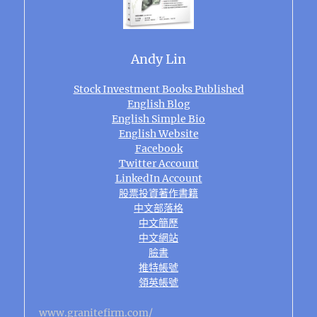
Andy Lin
Stock Investment Books Published
English Blog
English Simple Bio
English Website
Facebook
Twitter Account
LinkedIn Account
股票投資著作書籍
中文部落格
中文簡歷
中文網站
臉書
推特帳號
領英帳號
www.granitefirm.com/