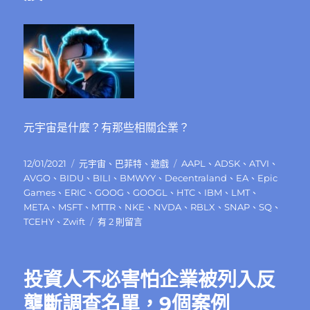
為
（Huawei）
是
如
何
賺
錢
的？〉
元宇宙是什麼？有那些相關企業？
中
發
分
標
12/01/2021
元宇宙
、
巴菲特
、
遊戲
AAPL
、
ADSK
、
ATVI
、
佈
類
籤
AVGO
、
BIDU
、
BILI
、
BMWYY
、
Decentraland
、
EA
、
Epic
日
Games
、
ERIC
、
GOOG
、
GOOGL
、
HTC
、
IBM
、
LMT
、
期:
META
、
MSFT
、
MTTR
、
NKE
、
NVDA
、
RBLX
、
SNAP
、
SQ
、
在
TCEHY
、
Zwift
有 2 則留言
〈元
宇
宙
投資人不必害怕企業被列入反
是
什
壟斷調查名單，9個案例
麼？