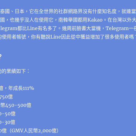
灣、泰國、日本，它在全世界的社群網路界沒有什麼知名度，就連當
韓國，也幾乎沒人在使用它，南韓舉國都用Kakao。在台灣以外
egram都比Line有名多了。幾周前臉書大當機，Telegram一
的使用者帳號，你有聽說Line因此從中獲益增加了很多使用者嗎
？
動的業績如下：
億，年成長111%
750億
450-500億
-50億
-30億
億（GMV人民幣2,000億）