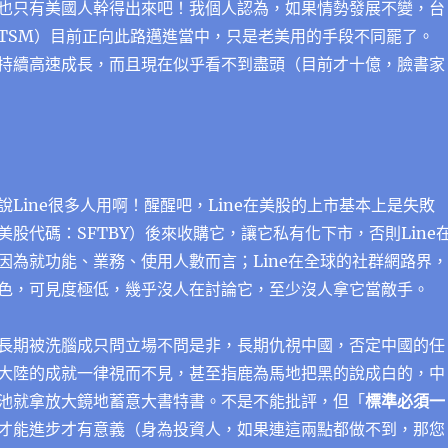
也只有美國人幹得出來吧！我個人認為，如果情勢發展不變，台
TSM）目前正向此路邁進當中，只是老美用的手段不同罷了。
持續高速成長，而且現在似乎看不到盡頭（目前才十億，臉書家
Line很多人用啊！醒醒吧，Line在美股的上市基本上是失敗
美股代碼：SFTBY）後來收購它，讓它私有化下市，否則Line
因為就功能、業務、使用人數而言；Line在全球的社群網路界，
色，可見度極低，幾乎沒人在討論它，至少沒人拿它當敵手。
長期被洗腦成只問立場不問是非，長期仇視中國，否定中國的任
大陸的成就一律視而不見，甚至指鹿為馬地把黑的說成白的，中
池就拿放大鏡地蓄意大書特書。不是不能批評，但「
標準必須一
才能進步才有意義（身為投資人，如果連這兩點都做不到，那您