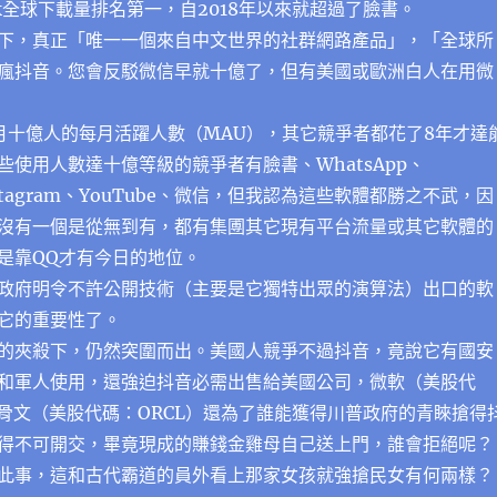
ok全球下載量排名第一，自2018年以來就超過了臉書。
下，真正「唯一一個來自中文世界的社群網路產品」，「全球所
瘋抖音。您會反駁微信早就十億了，但有美國或歐洲白人在用微
月十億人的每月活躍人數（MAU），其它競爭者都花了8年才達
些使用人數達十億等級的競爭者有臉書、WhatsApp、
Instagram、YouTube、微信，但我認為這些軟體都勝之不武，因
沒有一個是從無到有，都有集圑其它現有平台流量或其它軟體的
是靠QQ才有今日的地位。
政府明令不許公開技術（主要是它獨特出眾的演算法）出口的軟
它的重要性了。
的夾殺下，仍然突圍而出。美國人競爭不過抖音，竟說它有國安
和軍人使用，還強迫抖音必需出售給美國公司，微軟（美股代
甲骨文（美股代碼：ORCL）還為了誰能獲得川普政府的青睞搶得
得不可開交，畢竟現成的賺錢金雞母自己送上門，誰會拒絕呢？
此事，這和古代霸道的員外看上那家女孩就強搶民女有何兩樣？