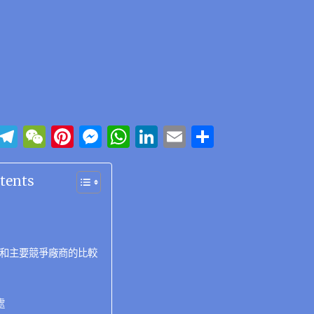
Li
T
W
Pi
M
W
Li
E
分
n
el
e
n
e
h
n
m
享
e
e
C
te
ss
at
k
ai
tents
g
h
re
e
s
e
l
r
at
st
n
A
d
a
g
p
I
績和主要競爭廠商的比較
m
er
p
n
處