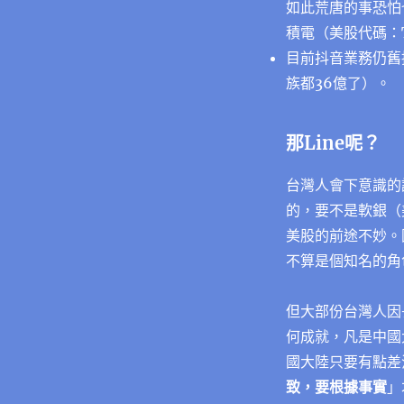
如此荒唐的事恐怕
積電（美股代碼：
目前抖音業務仍舊
族都36億了）。
那Line呢？
台灣人會下意識的說
的，要不是軟銀（
美股的前途不妙。
不算是個知名的角
但大部份台灣人因
何成就，凡是中國
國大陸只要有點差
致，要根據事實
」