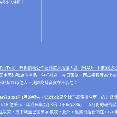
有多少人使用？
TikTok）
靜悄悄地公佈達到
每月活躍人數（MAU）十億的里
司字節跳動旗下產品，包括抖音、今日頭條、西瓜視頻等為代表
則已經超過19億人。我認為抖音實在不容易：
ower在2021年1月的報告，
TikTok是全球下載量排名第一的非遊
1.28 億美元，年成長率為3.8倍（不是3.8%）。6月份的報告顯
年成立以來，總下載量已突破30億次。此外，根據日經新聞在2020