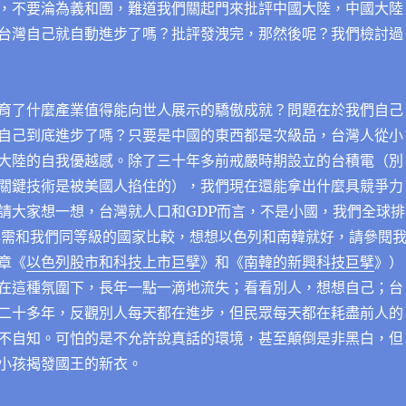
，不要淪為義和圑，難道我們關起門來批評中國大陸，中國大陸
台灣自己就自動進步了嗎？批評發洩完，那然後呢？我們檢討過
育了什麼產業值得能向世人展示的驕傲成就？問題在於我們自己
自己到底進步了嗎？只要是中國的東西都是次級品，台灣人從小
大陸的自我優越感。除了三十年多前戒嚴時期設立的台積電（別
關鍵技術是被美國人掐住的），我們現在還能拿出什麼具競爭力
請大家想一想，台灣就人口和GDP而言，不是小國，我們全球排
必需和我們同等級的國家比較，想想以色列和南韓就好，請參閱
章《
以色列股市和科技上市巨擘
》和《
南韓的新興科技巨擘
》）
在這種氛圍下，長年一點一滴地流失；看看別人，想想自己；台
二十多年，反觀別人每天都在進步，但民眾每天都在耗盡前人的
不自知。可怕的是不允許說真話的環境，甚至顛倒是非黑白，但
小孩揭發國王的新衣。