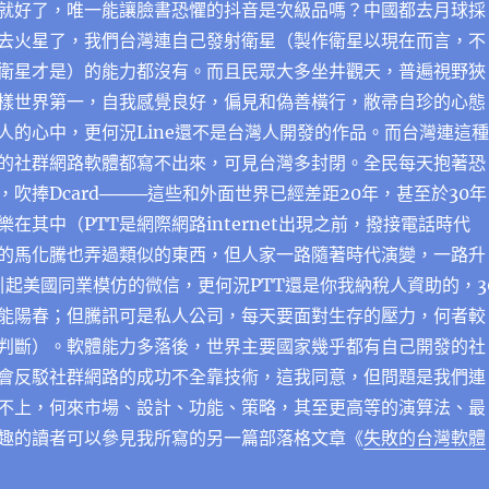
就好了，唯一能讓臉書恐懼的抖音是次級品嗎？中國都去月球採
去火星了，我們台灣連自己發射衛星（製作衛星以現在而言，不
衛星才是）的能力都沒有。而且民眾大多坐井觀天，普遍視野狹
樣世界第一，自我感覺良好，偏見和偽善橫行，敝帚自珍的心態
人的心中，更何況Line還不是台灣人開發的作品。而台灣連這種
的社群網路軟體都寫不出來，可見台灣多封閉。全民每天抱著恐
，吹捧Dcard────這些和外面世界已經差距20年，甚至於30年
在其中（PTT是網際網路internet出現之前，撥接電話時代
訊的馬化騰也弄過類似的東西，但人家一路隨著時代演變，一路升
引起美國同業模仿的微信，更何況PTT還是你我納稅人資助的，3
能陽春；但騰訊可是私人公司，每天要面對生存的壓力，何者較
判斷）。軟體能力多落後，世界主要國家幾乎都有自己開發的社
會反駁社群網路的成功不全靠技術，這我同意，但問題是我們連
不上，何來市場、設計、功能、策略，其至更高等的演算法、最
趣的讀者可以參見我所寫的另一篇部落格文章《
失敗的台灣軟體