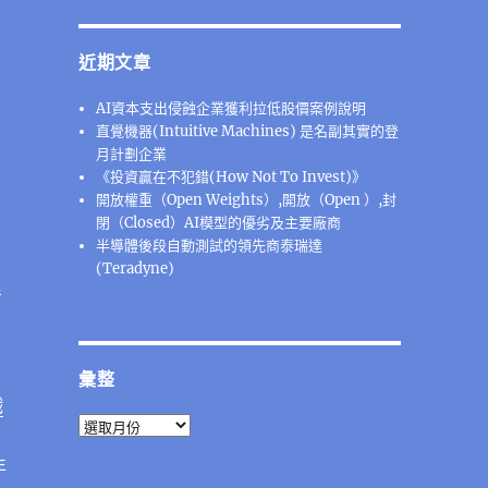
近期文章
AI資本支出侵蝕企業獲利拉低股價案例說明
直覺機器(Intuitive Machines) 是名副其實的登
月計劃企業
《投資贏在不犯錯(How Not To Invest)》
開放權重（Open Weights）,開放（Open ）,封
閉（Closed）AI模型的優劣及主要廠商
半導體後段⾃動測試的領先商泰瑞達
(Teradyne)
程
彙整
戲
彙
整
年