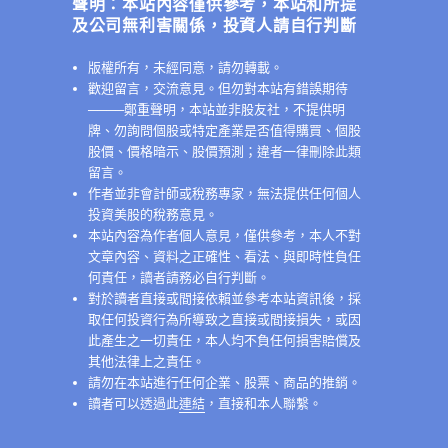
聲明：本站內容僅供參考，本站和所提
及公司無利害關係，投資人請自行判斷
版權所有，未經同意，請勿轉載。
歡迎留言，交流意見。但勿對本站有錯誤期待
──
──鄭重聲明，本站並非股友社，不提供明
牌、勿詢問個股或特定產業是否值得購買、個股
股價、價格暗示、股價預測；違者一律刪除此類
留言。
作者並非會計師或稅務專家，無法提供任何個人
投資美股的稅務意見。
本站內容為作者個人意見，僅供參考，本人不對
文章內容、資料之正確性、看法、與即時性負任
何責任，讀者請務必自行判斷。
對於讀者直接或間接依賴並參考本站資訊後，採
取任何投資行為所導致之直接或間接損失，或因
此產生之一切責任，本人均不負任何損害賠償及
其他法律上之責任。
請勿在本站進行任何企業、股票、商品的推銷。
讀者可以透過此
連結
，直接和本人聯繫。