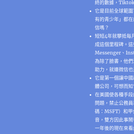
終的數據，Tikt
它是目前全球範圍
有的青少年」都在
信嗎？
短短4年就攀抵每
成這個里程碑。這
Messenger、
為除了臉書，他們
助力，就連微信也
它是第一個讓中國
體公司，可想而知
在美國使各種手段
問題，禁止公務員
碼：MSFT）和
音，雙方因此事鬧
一年後的現在來看