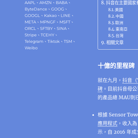
標
抖音在主要國家
AAPL
、
AMZN
、
BABA
、
籤
ByteDance
、
GOOG
、
美國
GOOGL
、
Kakao
、
LINE
、
中國
META
、
MPNGF
、
MSFT
、
歐洲
ORCL
、
SFTBY
、
SINA
、
東南亞
Stripe
、
TCEHY
、
台灣
Telegram
、
Tiktok
、
TSM
、
相關文章
Weibo
十億的里程碑
就在九月，
抖音（
碑
。目前抖音母公
的產品總 MAU
根據 Sensor T
應用程式
，收入為 
示，自 2016 