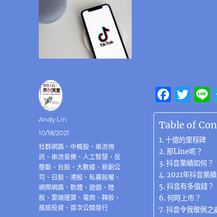
F
T
a
w
作
Andy Lin
c
it
Table of Con
者
發
10/18/2021
e
te
十億的里程碑
佈
分
社群網路
、
中概股
、
串流視
b
r
那Line呢？
日
類
訊
、
串流音樂
、
人工智慧
、
反
抖音業績如何？
期:
o
壟斷
、
台股
、
大數據
、
新創公
2021年抖音業
司
、
日股
、
港股
、
私募股權
、
o
抖音有多值錢？
網際網路
、
軟體
、
遊戲
、
陸
k
股
、
雲端運算
、
電商
、
韓股
、
何時上市？
風險投資
、
首次公開發行
抖音令我敬佩之