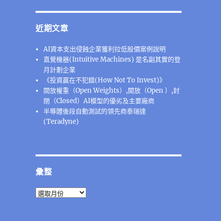
近期文章
AI資本支出侵蝕企業獲利拉低股價案例說明
直覺機器(Intuitive Machines) 是名副其實的登
月計劃企業
《投資贏在不犯錯(How Not To Invest)》
開放權重（Open Weights）,開放（Open ）,封
閉（Closed）AI模型的優劣及主要廠商
半導體後段⾃動測試的領先商泰瑞達
(Teradyne)
彙整
彙
整