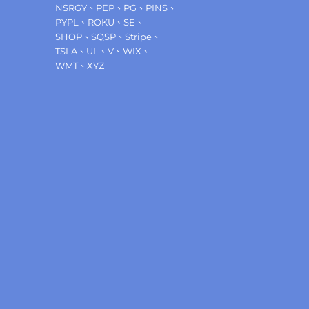
NSRGY
、
PEP
、
PG
、
PINS
、
PYPL
、
ROKU
、
SE
、
SHOP
、
SQSP
、
Stripe
、
TSLA
、
UL
、
V
、
WIX
、
WMT
、
XYZ