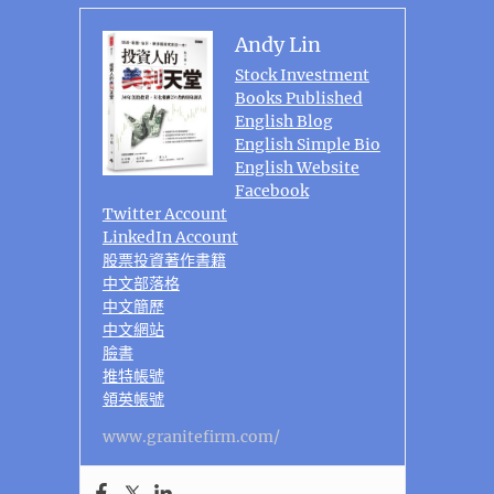
Andy Lin
Stock Investment
Books Published
English Blog
English Simple Bio
English Website
Facebook
Twitter Account
LinkedIn Account
股票投資著作書籍
中文部落格
中文簡歷
中文網站
臉書
推特帳號
領英帳號
www.granitefirm.com/