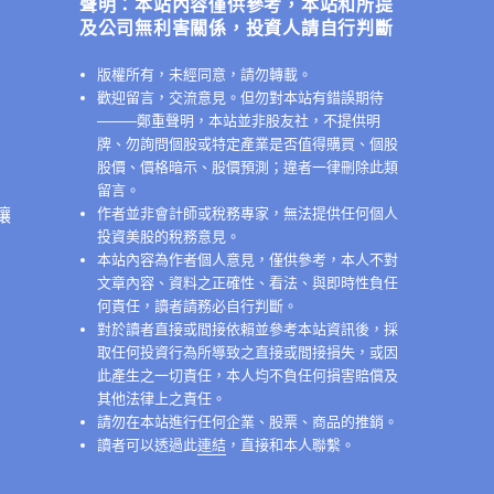
聲明：本站內容僅供參考，本站和所提
及公司無利害關係，投資人請自行判斷
版權所有，未經同意，請勿轉載。
歡迎留言，交流意見。但勿對本站有錯誤期待
──
──鄭重聲明，本站並非股友社，不提供明
牌、勿詢問個股或特定產業是否值得購買、個股
股價、價格暗示、股價預測；違者一律刪除此類
留言。
讓
作者並非會計師或稅務專家，無法提供任何個人
投資美股的稅務意見。
本站內容為作者個人意見，僅供參考，本人不對
文章內容、資料之正確性、看法、與即時性負任
何責任，讀者請務必自行判斷。
對於讀者直接或間接依賴並參考本站資訊後，採
取任何投資行為所導致之直接或間接損失，或因
此產生之一切責任，本人均不負任何損害賠償及
其他法律上之責任。
請勿在本站進行任何企業、股票、商品的推銷。
讀者可以透過此
連結
，直接和本人聯繫。