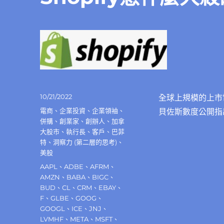
發
10/21/2022
全球上規模的上市
佈
分
電商
、
企業投資
、
企業領袖
、
貝佐斯數度公開指出
日
類
併購
、
創業家
、
創辦人
、
加拿
期:
大股市
、
執行長
、
客戶
、
巴菲
特
、
洞察力 (第二層的思考)
、
美股
標
AAPL
、
ADBE
、
AFRM
、
籤
AMZN
、
BABA
、
BIGC
、
BUD
、
CL
、
CRM
、
EBAY
、
F
、
GLBE
、
GOOG
、
GOOGL
、
ICE
、
JNJ
、
LVMHF
、
META
、
MSFT
、