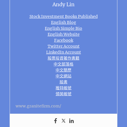
Andy Lin
Stock Investment Books Published
English Blog
English Simple Bio
English Website
Facebook
Twitter Account
LinkedIn Account
股票投資著作書籍
中文部落格
中文簡歷
中文網站
臉書
推特帳號
領英帳號
www.granitefirm.com/