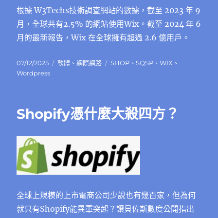
根據 W3Techs技術調查網站的數據，截至 2023 年 9
月，全球共有2.5% 的網站使用Wix。截至 2024 年 6
月的最新報告，Wix 在全球擁有超過 2.6 億用戶。
發
分
標
07/12/2025
軟體
、
網際網路
SHOP
、
SQSP
、
WIX
、
佈
類
籤
Wordpress
日
期:
Shopify憑什麼大殺四方？
全球上規模的上市電商公司少說也有幾百家，但為何
就只有Shopify能異軍突起？讓貝佐斯數度公開指出