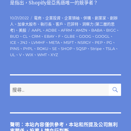
是指出，Shopify是亞馬遜唯一的競爭者？
發
分
10/21/2022
電商
、
企業投資
、
企業領袖
、
併購
、
創業家
、
創辦
佈
類
人
、
加拿大股市
、
執行長
、
客戶
、
巴菲特
、
洞察力 (第二層的思
日
標
考)
、
美股
AAPL
、
ADBE
、
AFRM
、
AMZN
、
BABA
、
BIGC
、
期:
籤
BUD
、
CL
、
CRM
、
EBAY
、
F
、
GLBE
、
GOOG
、
GOOGL
、
ICE
、
JNJ
、
LVMHF
、
META
、
MSFT
、
NSRGY
、
PEP
、
PG
、
PINS
、
PYPL
、
ROKU
、
SE
、
SHOP
、
SQSP
、
Stripe
、
TSLA
、
UL
、
V
、
WIX
、
WMT
、
XYZ
搜
搜
尋
尋
關
鍵
字:
聲明：本站內容僅供參考，本站和所提及公司無利
害關係，投資人請自行判斷