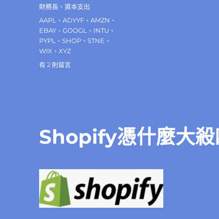
財務長
、
資本支出
標
AAPL
、
ADYYF
、
AMZN
、
籤
EBAY
、
GOOGL
、
INTU
、
PYPL
、
SHOP
、
STNE
、
WIX
、
XYZ
在
有 2 則留言
〈貝
寶
（PayPal）
目
前
的
Shopify憑什麼大
危
機
和
吸
引
力〉
中