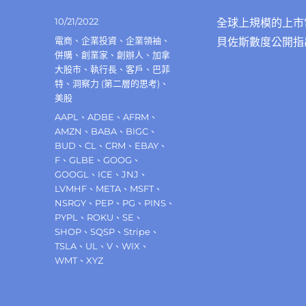
發
10/21/2022
全球上規模的上市
佈
分
電商
、
企業投資
、
企業領袖
、
貝佐斯數度公開指出
日
類
併購
、
創業家
、
創辦人
、
加拿
期:
大股市
、
執行長
、
客戶
、
巴菲
特
、
洞察力 (第二層的思考)
、
美股
標
AAPL
、
ADBE
、
AFRM
、
籤
AMZN
、
BABA
、
BIGC
、
BUD
、
CL
、
CRM
、
EBAY
、
F
、
GLBE
、
GOOG
、
GOOGL
、
ICE
、
JNJ
、
LVMHF
、
META
、
MSFT
、
NSRGY
、
PEP
、
PG
、
PINS
、
PYPL
、
ROKU
、
SE
、
SHOP
、
SQSP
、
Stripe
、
TSLA
、
UL
、
V
、
WIX
、
WMT
、
XYZ