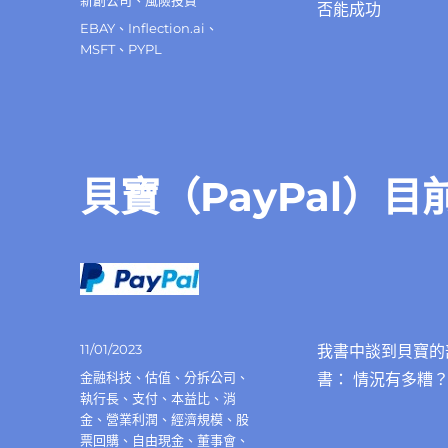
新創公司
、
風險投資
否能成功
期:
標
EBAY
、
Inflection.ai
、
籤
MSFT
、
PYPL
貝寶（PayPal）
發
11/01/2023
我書中談到貝寶的
佈
分
金融科技
、
估值
、
分拆公司
、
書： 情況有多糟？
日
類
執行長
、
支付
、
本益比
、
消
期:
金
、
營業利潤
、
經濟規模
、
股
票回購
、
自由現金
、
董事會
、