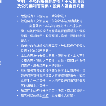
聲明：本站內容僅供參考，本站和所提
及公司無利害關係，投資人請自行判斷
版權所有，未經同意，請勿轉載。
歡迎留言，交流意見。但勿對本站有錯誤期待
──
──鄭重聲明，本站並非股友社，不提供明
牌、勿詢問個股或特定產業是否值得購買、個股
股價、價格暗示、股價預測；違者一律刪除此類
留言。
作者並非會計師或稅務專家，無法提供任何個人
投資美股的稅務意見。
本站內容為作者個人意見，僅供參考，本人不對
文章內容、資料之正確性、看法、與即時性負任
高
何責任，讀者請務必自行判斷。
對於讀者直接或間接依賴並參考本站資訊後，採
取任何投資行為所導致之直接或間接損失，或因
此產生之一切責任，本人均不負任何損害賠償及
其他法律上之責任。
請勿在本站進行任何企業、股票、商品的推銷。
讀者可以透過此
連結
，直接和本人聯繫。