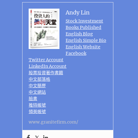
Andy Lin
Stock Investment
Books Published
English Blog
English Simple Bio
English Website
Facebook
Twitter Account
LinkedIn Account
股票投資著作書籍
中文部落格
中文簡歷
中文網站
臉書
推特帳號
領英帳號
www.granitefirm.com/