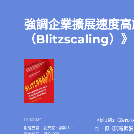
強調企業擴展速度高
（Blitzscaling）》
發
11/11/2024
《從0到1（Zer
佈
分
財經書籍
、
創業家
、
創辦人
、
性，但《閃電擴張（
日
類