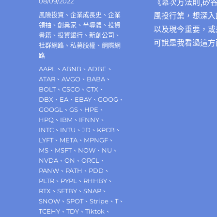
發
08/09/2022
《冪次方法則,矽谷
佈
分
風險投資
、
企業成長史
、
企業
風投行業，想深入
日
類
領袖
、
創業家
、
半導體
、
投資
以及現今重要，或
期:
書籍
、
投資銀行
、
新創公司
、
可說是我看過這方
社群網路
、
私募股權
、
網際網
路
標
AAPL
、
ABNB
、
ADBE
、
籤
ATAR
、
AVGO
、
BABA
、
BOLT
、
CSCO
、
CTX
、
DBX
、
EA
、
EBAY
、
GOOG
、
GOOGL
、
GS
、
HPE
、
HPQ
、
IBM
、
IFNNY
、
INTC
、
INTU
、
JD
、
KPCB
、
LYFT
、
META
、
MPNGF
、
MS
、
MSFT
、
NOW
、
NU
、
NVDA
、
ON
、
ORCL
、
PANW
、
PATH
、
PDD
、
PLTR
、
PYPL
、
RHHBY
、
RTX
、
SFTBY
、
SNAP
、
SNOW
、
SPOT
、
Stripe
、
T
、
TCEHY
、
TDY
、
Tiktok
、