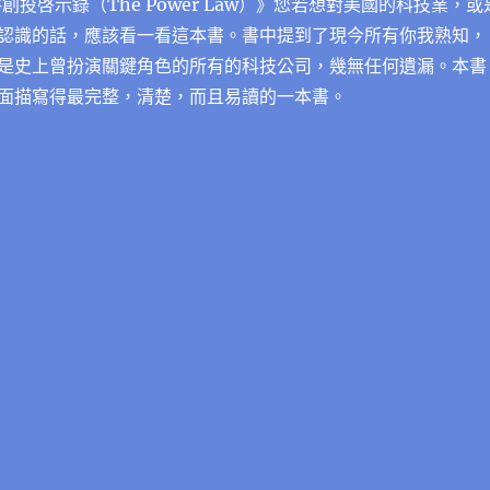
創投啓示錄（The Power Law）》您若想對美國的科技業，或
認識的話，應該看一看這本書。書中提到了現今所有你我熟知，
是史上曾扮演關鍵角色的所有的科技公司，幾無任何遺漏。本書
面描寫得最完整，清楚，而且易讀的一本書。