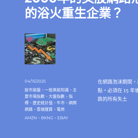
的浴火重生企業？
發
04/15/2025
在網路泡沫期間，那
佈
分
股市崩盤
、
一般美股知識
、
主
點。必須在 15 年
日
類
要市場指數
、
大盤指數
、
指
跌的所有失土
期:
標
、
歷史統計值
、
牛市
、
網際
網路
、
雲端運算
、
電商
標
AMZN
、
BKNG
、
EBAY
籤