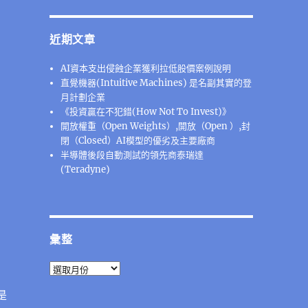
近期文章
AI資本支出侵蝕企業獲利拉低股價案例說明
直覺機器(Intuitive Machines) 是名副其實的登
月計劃企業
《投資贏在不犯錯(How Not To Invest)》
開放權重（Open Weights）,開放（Open ）,封
閉（Closed）AI模型的優劣及主要廠商
半導體後段⾃動測試的領先商泰瑞達
(Teradyne)
彙整
彙
整
是