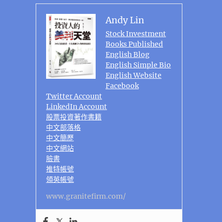
Andy Lin
Stock Investment
Books Published
English Blog
English Simple Bio
English Website
Facebook
Twitter Account
LinkedIn Account
股票投資著作書籍
中文部落格
中文簡歷
中文網站
臉書
推特帳號
領英帳號
www.granitefirm.com/