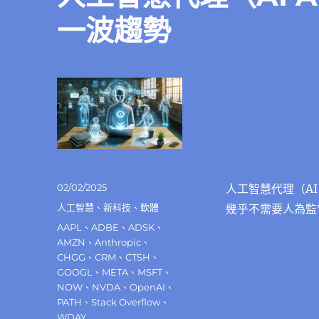
一波趨勢
發
02/02/2025
人工智慧代理（AI
佈
分
人工智慧
、
新科技
、
軟體
幾乎不需要人為監
日
類
標
AAPL
、
ADBE
、
ADSK
、
期:
籤
AMZN
、
Anthropic
、
CHGG
、
CRM
、
CTSH
、
GOOGL
、
META
、
MSFT
、
NOW
、
NVDA
、
OpenAI
、
PATH
、
Stack Overflow
、
WDAY