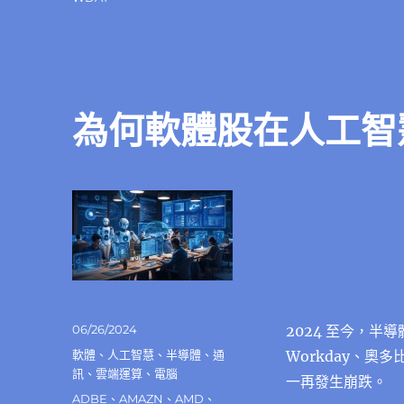
為何軟體股在人工智
發
06/26/2024
2024 至今，半
佈
分
軟體
、
人工智慧
、
半導體
、
通
Workday、
日
類
訊
、
雲端運算
、
電腦
一再發生崩跌。
期:
標
ADBE
、
AMAZN
、
AMD
、