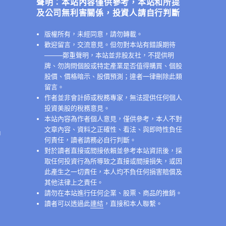
聲明：本站內容僅供參考，本站和所提
及公司無利害關係，投資人請自行判斷
版權所有，未經同意，請勿轉載。
歡迎留言，交流意見。但勿對本站有錯誤期待
──
──鄭重聲明，本站並非股友社，不提供明
牌、勿詢問個股或特定產業是否值得購買、個股
股價、價格暗示、股價預測；違者一律刪除此類
留言。
作者並非會計師或稅務專家，無法提供任何個人
投資美股的稅務意見。
本站內容為作者個人意見，僅供參考，本人不對
文章內容、資料之正確性、看法、與即時性負任
中
何責任，讀者請務必自行判斷。
對於讀者直接或間接依賴並參考本站資訊後，採
取任何投資行為所導致之直接或間接損失，或因
此產生之一切責任，本人均不負任何損害賠償及
其他法律上之責任。
請勿在本站進行任何企業、股票、商品的推銷。
讀者可以透過此
連結
，直接和本人聯繫。