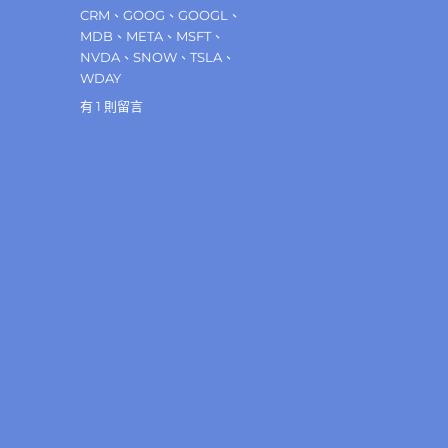
籤
CRM
、
GOOG
、
GOOGL
、
MDB
、
META
、
MSFT
、
NVDA
、
SNOW
、
TSLA
、
WDAY
在
有 1 則留言
〈為
何
軟
體
股
在
人
工
智
慧
風
潮
中
表
現
普