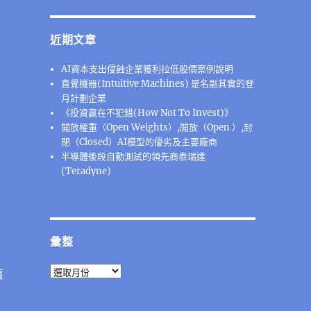
近期文章
AI資本支出侵蝕企業獲利拉低股價案例說明
直覺機器(Intuitive Machines) 是名副其實的登
月計劃企業
《投資贏在不犯錯(How Not To Invest)》
開放權重（Open Weights）,開放（Open ）,封
閉（Closed）AI模型的優劣及主要廠商
半導體後段⾃動測試的領先商泰瑞達
(Teradyne)
彙整
彙
價
整