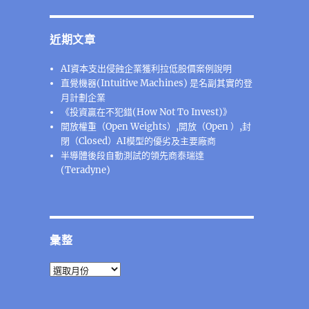
近期文章
AI資本支出侵蝕企業獲利拉低股價案例說明
直覺機器(Intuitive Machines) 是名副其實的登
月計劃企業
《投資贏在不犯錯(How Not To Invest)》
開放權重（Open Weights）,開放（Open ）,封
閉（Closed）AI模型的優劣及主要廠商
半導體後段⾃動測試的領先商泰瑞達
(Teradyne)
彙整
彙
整