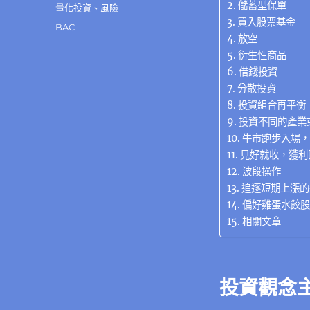
k
儲蓄型保單
量化投資
、
風險
買入股票基金
標
BAC
放空
籤
衍生性商品
借錢投資
分散投資
投資組合再平衡
投資不同的產業
牛市跑步入場，
見好就收，獲利
波段操作
追逐短期上漲的
偏好雞蛋水餃股
相關文章
投資觀念