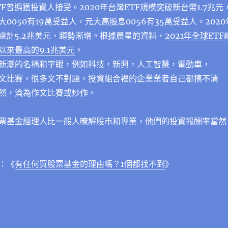
F普遍獲投資人接受。2020年台灣ETF規模突破新台幣1.7兆元
0050有19萬受益人，元大高股息0056有35萬受益人。2020
產總計5.2兆美元，趨勢漸增。根據晨星的資料，
2021年全球ETF
以來最高的9.1兆美元
。
新潮的名稱和字眼，例如科技，新興，人工智慧，電動車，
作文比賽，很多文不對題，投資組合裡的企業業者自己都搞不清
然，淪為作文比賽或炒作。
票基金經理人比一般人暸解股市和專業
，他們的投資報酬率當然
：《
有任何買股票基金的理由嗎？1個都找不到
》