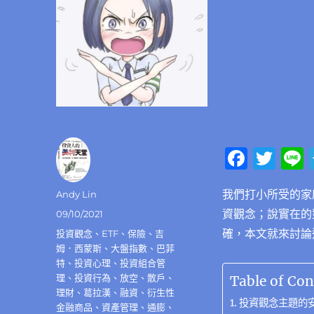
F
T
a
w
我們打小所受的家
作
Andy Lin
c
it
者
資觀念；說實在的
發
09/10/2021
e
te
佈
確，本文就來討論
分
投資觀念
、
ETF
、
保險
、
吉
b
r
日
類
姆．西蒙斯
、
大盤指數
、
巴菲
期:
o
特
、
投資心理
、
投資組合管
理
、
投資行為
、
放空
、
散戶
、
Table of Con
o
理財
、
葛拉漢
、
融資
、
衍生性
投資觀念主題的
金融商品
、
資產管理
、
通膨
、