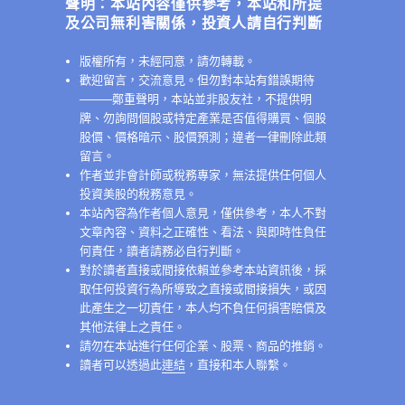
聲明：本站內容僅供參考，本站和所提
及公司無利害關係，投資人請自行判斷
版權所有，未經同意，請勿轉載。
歡迎留言，交流意見。但勿對本站有錯誤期待
──
──鄭重聲明，本站並非股友社，不提供明
牌、勿詢問個股或特定產業是否值得購買、個股
股價、價格暗示、股價預測；違者一律刪除此類
留言。
作者並非會計師或稅務專家，無法提供任何個人
投資美股的稅務意見。
本站內容為作者個人意見，僅供參考，本人不對
文章內容、資料之正確性、看法、與即時性負任
何責任，讀者請務必自行判斷。
對於讀者直接或間接依賴並參考本站資訊後，採
取任何投資行為所導致之直接或間接損失，或因
此產生之一切責任，本人均不負任何損害賠償及
其他法律上之責任。
請勿在本站進行任何企業、股票、商品的推銷。
讀者可以透過此
連結
，直接和本人聯繫。