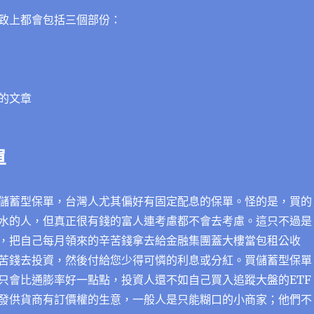
致上都會包括三個部份：
的文章
單
儲蓄型保單，台灣人尤其偏好有固定配息的保單。怪的是，買的
水的人，但真正很有錢的富人連考慮都不會去考慮。這只不過是
，把自己每月領來的辛苦錢拿去給金融集團蓋大樓當包租公收
苦錢去投資，然後付給您少得可憐的利息或分紅。買儲蓄型保單
只會比通膨率好一點點，投資人還不如自己買入追蹤大盤的ETF
發供貨商有訂價權的生意，一般人是只能糊口的小商家；他們不