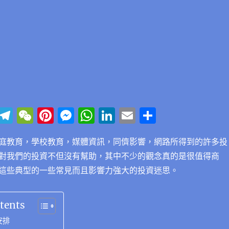
Li
T
W
Pi
M
W
Li
E
分
n
el
e
n
e
h
n
m
享
庭教育，學校教育，媒體資訊，同儕影響，網路所得到的許多投
e
e
C
te
ss
at
k
ai
對我們的投資不但沒有幫助，其中不少的觀念真的是很值得商
g
h
re
e
s
e
l
這些典型的一些常見而且影響力強大的投資迷思。
r
at
st
n
A
d
a
g
p
I
tents
m
er
p
n
安排