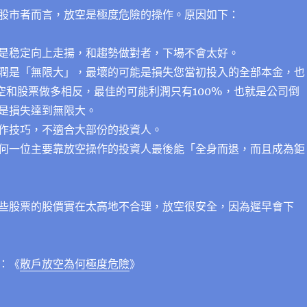
股市者而言，放空是極度危險的操作。原因如下：
是稳定向上走揚，和趨勢做對者，下場不會太好。
潤是「無限大」，最壞的可能是損失您當初投入的全部本金，也
放空和股票做多相反，最佳的可能利潤只有100%，也就是公司倒
是損失達到無限大。
作技巧，不適合大部份的投資人。
何一位主要靠放空操作的投資人最後能「全身而退，而且成為鉅
些股票的股價實在太高地不合理，放空很安全，因為遲早會下
：《
散戶放空為何極度危險
》