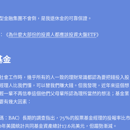
型金融集團不會倒，是我退休金的可靠保證。
：《
為什麼大部份的投資人都應該投資大盤ETF
》
基金
社會工作時，幾乎所有的人一致的理財常識都認為要把錢投入股
經理人比我們懂，可以替我們賺大錢。但我發現，近年來這個想
輕一輩不再信奉這個他們父母輩所認為理所當然的想法；基金業
要有幾大因素：
碼：BAC）長期的調查指出，75%的股票基金經理的投報率比
0年美國統計共同基⾦資產總計17.6兆美元，但趨勢漸減。