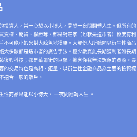
品
的投資人，常一心想以小博大，夢想一夜間翻轉人生。但所有的
買賣權、期貨、權證等，都是對莊家（也就是造市者）極度有利
戶不可能小蝦米對大鯨魚地獲勝。大部份人所聽聞以衍生性商品
絕大多數都是造市者的廣告手法。極少數真能長期獲利者如長期
藝復興科技；都是華爾街的巨擘，擁有你我無法想像的資源。最
要的交易特色是高頻、鉅量，以衍生性金融商品為主要的投資標
不適合一般的散戶。
生性商品是能以小博大， 一夜間翻轉人生 。