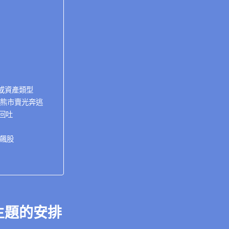
或資產類型
熊市賣光奔逃
回吐
飆股
主題的安排