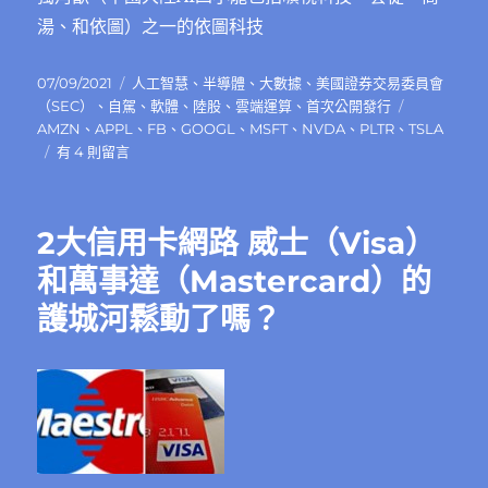
湯、和依圖）之一的依圖科技
發
分
07/09/2021
人工智慧
、
半導體
、
大數據
、
美國證券交易委員會
佈
類
標
（SEC）
、
自駕
、
軟體
、
陸股
、
雲端運算
、
首次公開發行
日
籤
AMZN
、
APPL
、
FB
、
GOOGL
、
MSFT
、
NVDA
、
PLTR
、
TSLA
期:
在
有 4 則留言
〈人
工
智
2大信用卡網路 威士（Visa）
慧
投
和萬事達（Mastercard）的
資
護城河鬆動了嗎？
的
陷
井〉
中