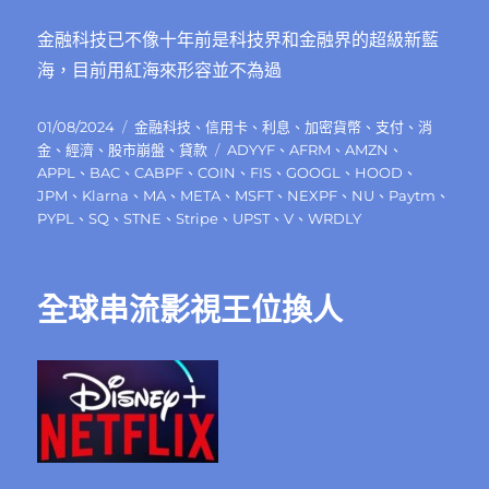
金融科技已不像十年前是科技界和金融界的超級新藍
海，目前用紅海來形容並不為過
發
分
01/08/2024
金融科技
、
信用卡
、
利息
、
加密貨幣
、
支付
、
消
佈
類
標
金
、
經濟
、
股市崩盤
、
貸款
ADYYF
、
AFRM
、
AMZN
、
日
籤
APPL
、
BAC
、
CABPF
、
COIN
、
FIS
、
GOOGL
、
HOOD
、
期:
JPM
、
Klarna
、
MA
、
META
、
MSFT
、
NEXPF
、
NU
、
Paytm
、
PYPL
、
SQ
、
STNE
、
Stripe
、
UPST
、
V
、
WRDLY
全球串流影視王位換人