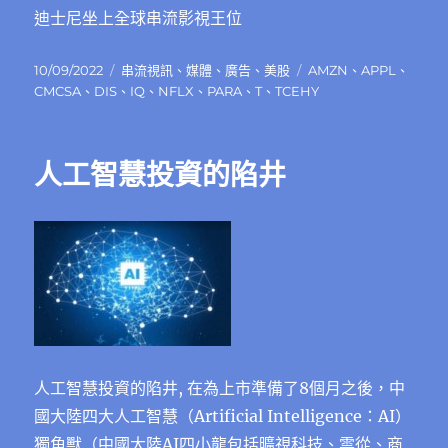
迪士尼坐上全球串流影視王位
發
分
標
10/09/2022
串流視訊
、
媒體
、
廣告
、
美股
AMZN
、
APPL
、
佈
類
籤
CMCSA
、
DIS
、
IQ
、
NFLX
、
PARA
、
T
、
TCEHY
日
期:
人工智慧投資的陷井
人工智慧投資的陷井, 在為上市準備了8個月之後，中
國大陸四大人工智慧（Artificial Intelligence：AI）
獨角獸（中國大陸AI四小龍包括曠視科技、雲從、商