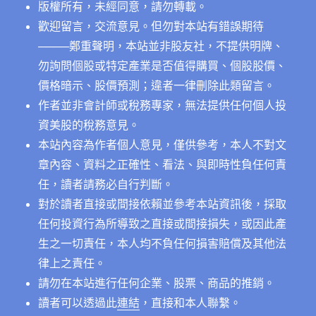
版權所有，未經同意，請勿轉載。
（Mastercard）
的
歡迎留言，交流意見。但勿對本站有錯誤期待
護
──
──鄭重聲明，本站並非股友社，不提供明牌、
城
勿詢問個股或特定產業是否值得購買、個股股價、
河
鬆
價格暗示、股價預測；違者一律刪除此類留言。
動
作者並非會計師或稅務專家，無法提供任何個人投
了
資美股的稅務意見。
嗎？〉
中
本站內容為作者個人意見，僅供參考，本人不對文
章內容、資料之正確性、看法、與即時性負任何責
任，讀者請務必自行判斷。
對於讀者直接或間接依賴並參考本站資訊後，採取
任何投資行為所導致之直接或間接損失，或因此產
生之一切責任，本人均不負任何損害賠償及其他法
律上之責任。
請勿在本站進行任何企業、股票、商品的推銷。
讀者可以透過此
連結
，直接和本人聯繫。