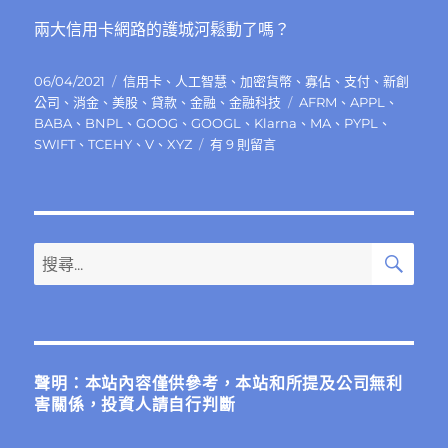
兩大信用卡網路的護城河鬆動了嗎？
發
分
06/04/2021
信用卡
、
人工智慧
、
加密貨幣
、
寡佔
、
支付
、
新創
佈
類
標
公司
、
消金
、
美股
、
貸款
、
金融
、
金融科技
AFRM
、
APPL
、
日
籤
BABA
、
BNPL
、
GOOG
、
GOOGL
、
Klarna
、
MA
、
PYPL
、
期:
在
SWIFT
、
TCEHY
、
V
、
XYZ
有 9 則留言
〈2
大
信
用
卡
搜
搜
尋
網
尋
路
關
威
士
鍵
（Visa）
字:
和
聲明：本站內容僅供參考，本站和所提及公司無利
萬
害關係，投資人請自行判斷
事
達