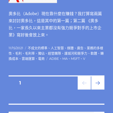
（Sea）
是
如
奧多比（Adobe）現在靠什麼在賺錢？我打算寫兩篇
何
來討討奧多比，這是其中的第一篇；第二篇 《奧多
賺
錢
比，一家長久以來主業都沒有強力競爭對手的上市企
的？〉
業》寫好後會放上來。
中
發
分
11/15/2021
不成文的標準
、
人工智慧
、
媒體
、
廣告
、
業務的多樣
佈
類
性
、
毛利
、
毛利率
、
獨佔
、
經營團隊
、
護城河和競爭力
、
軟體
、
轉
日
標
換成本
、
雲端運算
、
電商
ADBE
、
MA
、
MSFT
、
V
期:
籤
文
頁次
1
下一
章
頁
分