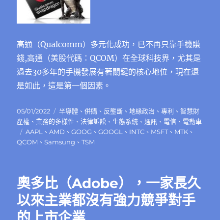
高通（Qualcomm）多元化成功，已不再只靠手機賺
錢,高通（美股代碼：QCOM）在全球科技界，尤其是
過去30多年的手機發展有著關鍵的核心地位，現在還
是如此，這是第一個因素。
發
分
05/01/2022
半導體
、
併購
、
反壟斷
、
地緣政治
、
專利
、
智慧財
佈
類
產權
、
業務的多樣性
、
法律訴訟
、
生態系統
、
通訊
、
電信
、
電動車
日
標
AAPL
、
AMD
、
GOOG
、
GOOGL
、
INTC
、
MSFT
、
MTK
、
期:
籤
QCOM
、
Samsung
、
TSM
奧多比（Adobe），一家長久
以來主業都沒有強力競爭對手
的上市企業