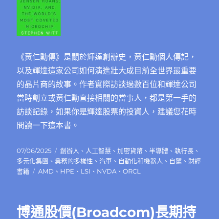
《黃仁勳傳》是關於輝達創辦史，黃仁勳個人傳記，
以及輝達這家公司如何演進壯大成目前全世界最重要
的晶片商的故事。作者實際訪談過數百位和輝達公司
當時創立或黃仁勳直接相關的當事人，都是第一手的
訪談記錄，如果你是輝達股票的投資人，建議您花時
間讀一下這本書。
發
分
07/06/2025
創辦人
、
人工智慧
、
加密貨幣
、
半導體
、
執行長
、
佈
類
多元化集團
、
業務的多樣性
、
汽車
、
自動化和機器人
、
自駕
、
財經
日
標
書籍
AMD
、
HPE
、
LSI
、
NVDA
、
ORCL
期:
籤
博通股價(Broadcom)長期持