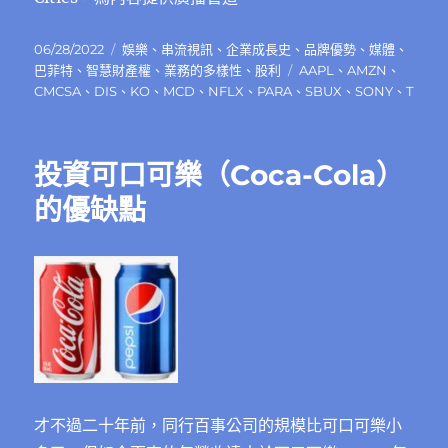
發
分
06/28/2022
娛樂
、
串流視訊
、
企業成長史
、
品牌優勢
、
媒體
、
佈
類
標
巴菲特
、
智慧財產權
、
業務的多樣性
、
股利
AAPL
、
AMZN
、
日
籤
CMCSA
、
DIS
、
KO
、
MCD
、
NFLX
、
PARA
、
SBUX
、
SONY
、
T
期:
投資可口可樂（Coca-Cola）
的優缺點
才不過二十年前，同行百事公司的規模比可口可樂小