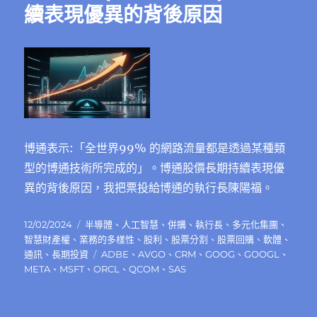
續表現優異的背後原因
博通表示:「全世界99% 的網路流量都是透過某種類
型的博通技術所完成的」。博通股價長期持續表現優
異的背後原因，我把票投給博通的執行長陳陽福。
發
分
12/02/2024
半導體
、
人工智慧
、
併購
、
執行長
、
多元化集團
、
佈
類
智慧財產權
、
業務的多樣性
、
股利
、
股票分割
、
股票回購
、
軟體
、
日
標
通訊
、
長期投資
ADBE
、
AVGO
、
CRM
、
GOOG
、
GOOGL
、
期:
籤
META
、
MSFT
、
ORCL
、
QCOM
、
SAS