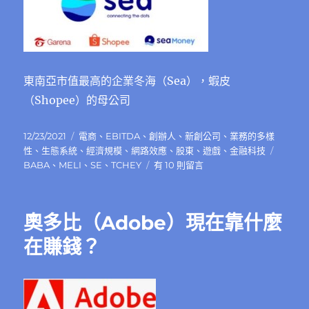
來
主
業
都
沒
東南亞市值最高的企業冬海（Sea），蝦皮
有
強
（Shopee）的母公司
力
競
發
分
12/23/2021
電商
、
EBITDA
、
創辦人
、
新創公司
、
業務的多樣
爭
佈
類
標
性
、
生態系統
、
經濟規模
、
網路效應
、
股東
、
遊戲
、
金融科技
對
日
在
籤
BABA
、
MELI
、
SE
、
TCHEY
有 10 則留言
手
期:
〈蝦
的
皮
上
（Shopee）
市
奧多比（Adobe）現在靠什麼
的
企
母
在賺錢？
業〉
公
中
司
冬
海