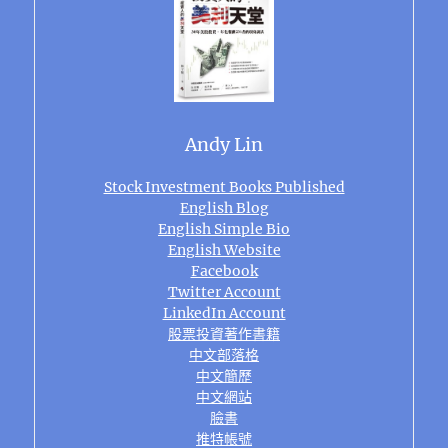
Andy Lin
Stock Investment Books Published
English Blog
English Simple Bio
English Website
Facebook
Twitter Account
LinkedIn Account
股票投資著作書籍
中文部落格
中文簡歷
中文網站
臉書
推特帳號