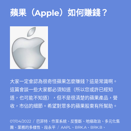
特
克
蘋果（Apple）如何賺錢？
（Autodesk）
如
何
賺
錢？
為
什
麼
股
價
如
此
大家一定會認為很奇怪蘋果怎麼賺錢？這是常識啊。
驚
這篇會談一些大家都必須知道（所以您或許已經知
人？〉
道，也可能不知道），但不是很清楚的蘋果產品，營
中
收，市佔的細節。希望對眾多的蘋果股東有所幫助。
發
分
07/04/2022
巴菲特
、
作業系統
、
反壟斷
、
地緣政治
、
多元化集
佈
類
標
團
、
業務的多樣性
、
段永平
AAPL
、
BRK.A
、
BRK.B
、