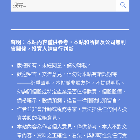
搜
搜
頁
尋
尋
關
鍵
字:
聲明：本站內容僅供參考，本站和所提及公司無利
害關係，投資人請自行判斷
版權所有，未經同意，請勿轉載。
歡迎留言，交流意見。但勿對本站有錯誤期待
──
──鄭重聲明，本站並非股友社，不提供明牌、
勿詢問個股或特定產業是否值得購買、個股股價、
價格暗示、股價預測；違者一律刪除此類留言。
作者並非會計師或稅務專家，無法提供任何個人投
資美股的稅務意見。
本站內容為作者個人意見，僅供參考，本人不對文
章內容、資料之正確性、看法、與即時性負任何責