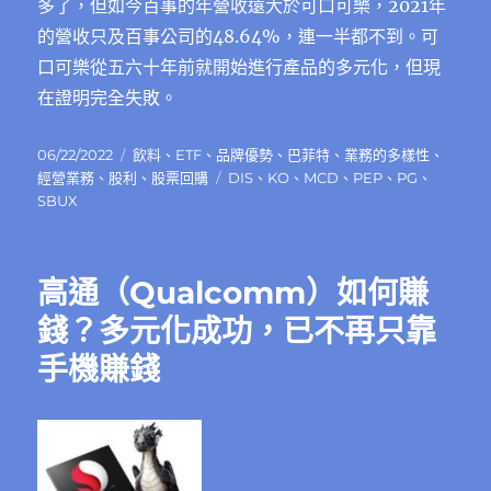
多了，但如今百事的年營收遠大於可口可樂，2021年
的營收只及百事公司的48.64%，連一半都不到。可
口可樂從五六十年前就開始進行產品的多元化，但現
在證明完全失敗。
發
分
06/22/2022
飲料
、
ETF
、
品牌優勢
、
巴菲特
、
業務的多樣性
、
佈
類
標
經營業務
、
股利
、
股票回購
DIS
、
KO
、
MCD
、
PEP
、
PG
、
日
籤
SBUX
期:
高通（Qualcomm）如何賺
錢？多元化成功，已不再只靠
手機賺錢