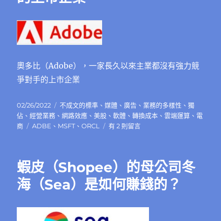
奧多比（Adobe），一家長久以來主業都沒有強力競
爭對手的上市企業
發
分
02/26/2022
不成文的標準
、
媒體
、
廣告
、
業務的多樣性
、
獨
佈
類
佔
、
經營業務
、
網路效應
、
美股
、
軟體
、
轉換成本
、
雲端運算
、
電
日
標
在
商
ADBE
、
MSFT
、
ORCL
有 2 則留言
期:
籤
〈奧
多
比
蝦皮（Shopee）的母公司冬
（Adobe），
一
海（Sea）是如何賺錢的？
家
長
久
以