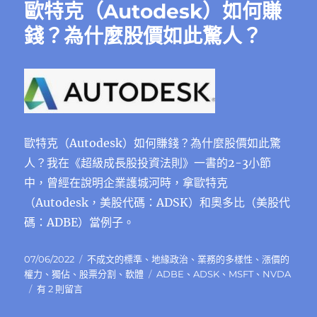
歐特克（Autodesk）如何賺
錢？為什麼股價如此驚人？
歐特克（Autodesk）如何賺錢？為什麼股價如此驚
人？我在《超級成長股投資法則》一書的2-3小節
中，曾經在說明企業護城河時，拿歐特克
（Autodesk，美股代碼：ADSK）和奧多比（美股代
碼：ADBE）當例子。
發
分
07/06/2022
不成文的標準
、
地緣政治
、
業務的多樣性
、
漲價的
佈
類
標
權力
、
獨佔
、
股票分割
、
軟體
ADBE
、
ADSK
、
MSFT
、
NVDA
日
在
籤
有 2 則留言
期:
〈歐