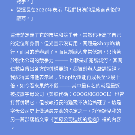
對手。」
營運長在2020年表示「我們扮演的是廠商背後的
廠商。」
這清楚定義了它的市場和競爭者，當然也抬高了自己
的定位和身價。但光宣示沒有用，問題是Shopify執
行，而且的確辦到了。而且創辦人非常低調，只執著
於強化公司的競爭力 ──── 也就是加寬護城河。其間
也數度傳出各方的併購要約，都被創辦人嚴詞拒絕。
我記得當時他表示過；Shopify還能再成長至少幾十
倍，如今看來果然不假────其中最有名的就是最近
被披露字母公司（美股代碼：GOOG和GOOGL）也曾
打算併購它，但被執行長的猶豫不決給搞砸了。這是
字母公司史上做過最差勁的決定之一，詳情請見我的
另一篇部落格文章《
字母公司迫切的危機
》裡的內容
。