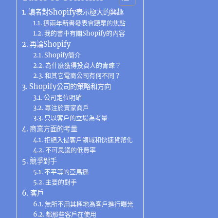
b
r
r
at
st
n
A
d
l
讀者對Shopify表示極大的興趣
o
a
g
p
I
這兩年新書發表會聽眾的焦點
我的書中有關Shopify的內容
o
m
er
p
n
再論Shopify
k
Shopify簡介
為什麼獲得投資人的青睞？
和其它電商公司有何不同？
Shopify公司的策略和方向
公司定位明確
專注於賣家商戶
只以客戶的立場為考量
商業方面的考量
拒絕入侵客戶領域和快速貨幣化
不可思議的低費率
競爭對手
不平等的亞馬遜
主要的對手
客戶
無所不用其極地為客戶進行曝光
都那些客戶在使用