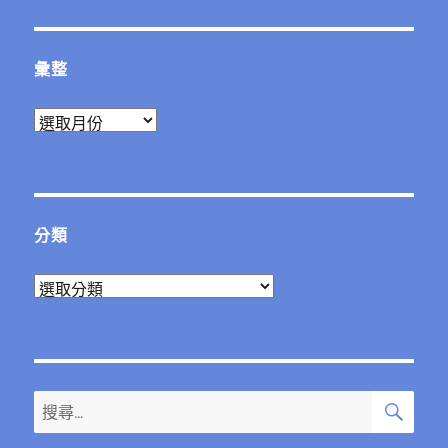
章:
彙整
彙
整
分類
分
類
搜
搜
尋
尋