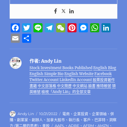
F
T
Li
T
W
Pi
M
W
Li
a
w
n
el
e
n
e
h
n
E
分
c
it
e
e
C
te
ss
at
k
m
享
e
te
g
h
re
e
s
e
ai
作者:
Andy Lin
b
r
r
at
st
n
A
d
l
Stock Investment Books Published
English Blog
o
a
g
p
I
English Simple Bio
English Website
Facebook
o
m
er
p
n
Twitter Account
LinkedIn Account
股票投資著作
書籍
中文部落格
中文簡歷
中文網站
臉書
推特帳號
領
k
英帳號
檢視「Andy Lin」的全部文章
作
發
分
Andy Lin
10/21/2022
電商
、
企業投資
、
企業領袖
、
併
者
佈
類
購
、
創業家
、
創辦人
、
加拿大股市
、
執行長
、
客戶
、
巴菲特
、
洞察
日
標
力 (第二層的思考)
、
美股
AAPL
、
ADBE
、
AFRM
、
AMZN
、