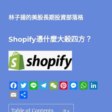
林子揚的美股長期投資部落格
Shopify憑什麼大殺四方？
F
T
Li
T
W
Pi
M
W
Li
a
w
n
el
e
n
e
h
n
E
分
c
it
e
e
C
te
ss
at
k
m
享
e
te
g
h
re
e
s
e
ai
Table of Contents