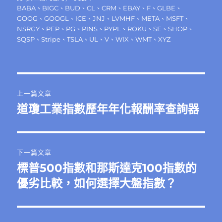
期:
籤
BABA
、
BIGC
、
BUD
、
CL
、
CRM
、
EBAY
、
F
、
GLBE
、
GOOG
、
GOOGL
、
ICE
、
JNJ
、
LVMHF
、
META
、
MSFT
、
NSRGY
、
PEP
、
PG
、
PINS
、
PYPL
、
ROKU
、
SE
、
SHOP
、
SQSP
、
Stripe
、
TSLA
、
UL
、
V
、
WIX
、
WMT
、
XYZ
文
上一篇文章
章
道瓊工業指數歷年年化報酬率查詢器
上
一
導
篇
覽
文
下一篇文章
章:
標普500指數和那斯達克100指數的
下
一
優劣比較，如何選擇大盤指數？
篇
文