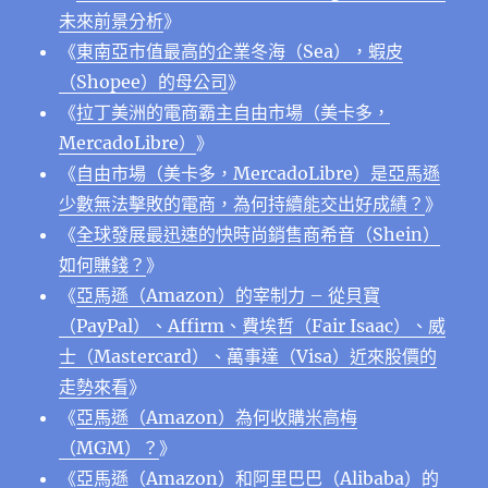
未來前景分析
》
《
東南亞市值最高的企業冬海（Sea），蝦皮
（Shopee）的母公司
》
《
拉丁美洲的電商霸主自由市場（美卡多，
MercadoLibre）
》
《
自由市場（美卡多，MercadoLibre）是亞馬遜
少數無法擊敗的電商，為何持續能交出好成績？
》
《
全球發展最迅速的快時尚銷售商希音（Shein）
如何賺錢？
》
《
亞馬遜（Amazon）的宰制力 – 從貝寶
（PayPal）、Affirm、費埃哲（Fair Isaac）、威
士（Mastercard）、萬事達（Visa）近來股價的
走勢來看
》
《
亞⾺遜（Amazon）為何收購米⾼梅
（MGM）？
》
《
亞馬遜（Amazon）和阿里巴巴（Alibaba）的