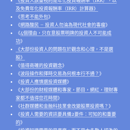
《投資人該重視的是年化投資報酬率（IRR），以
及免費年化投資報酬率（IRR）計算器》
《
思考不能外包
》
《
網路酸民 – 投資人勿淪為現代社會的毒瘤
》
《
4個理由，只在意股票明牌的投資人不可能成
功
》
《大部份投資人的問題在於觀念和心理，不是選
股》
《
值得商確的投資觀念
》
《
波段操作和擇時交易為何根本行不通？
》
《
投資人應慎選投資媒體
》
《
大部份的財經媒體和專家，節目，網紅，理財專
家都不值得您花時間
》
《
社群媒體和金融科技業會改變股票投資嗎？
》
《
投資人需要的資訊要具備2要件：可知的和重要
的
》