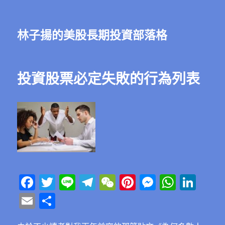
林子揚的美股長期投資部落格
投資股票必定失敗的行為列表
F
T
Li
T
W
Pi
M
W
Li
a
w
n
el
e
n
e
h
n
E
分
c
it
e
e
C
te
ss
at
k
m
享