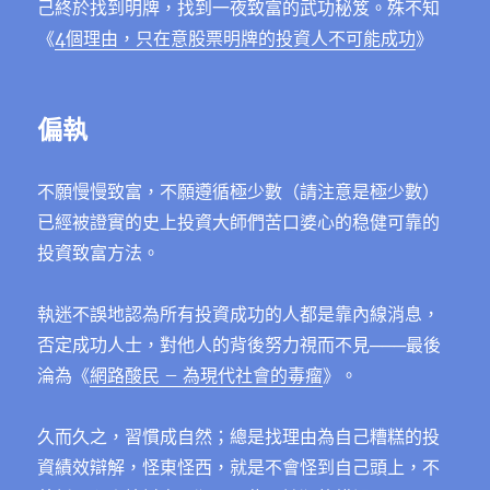
己終於找到明牌，找到一夜致富的武功秘笈。殊不知
《
4個理由，只在意股票明牌的投資人不可能成功
》
偏執
不願慢慢致富，不願遵循極少數（請注意是極少數）
已經被證實的史上投資大師們苦口婆心的稳健可靠的
投資致富方法。
執迷不誤地認為所有投資成功的人都是靠內線消息，
否定成功人士，對他人的背後努力視而不見───最後
淪為《
網路酸民 – 為現代社會的毒瘤
》。
久而久之，習慣成自然；總是找理由為自己糟糕的投
資績效辯解，怪東怪西，就是不會怪到自己頭上，不