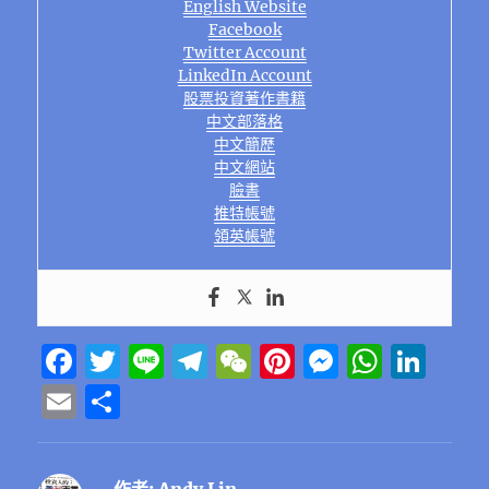
English Website
Facebook
Twitter Account
LinkedIn Account
股票投資著作書籍
中文部落格
中文簡歷
中文網站
臉書
推特帳號
領英帳號
F
T
Li
T
W
Pi
M
W
Li
a
w
n
el
e
n
e
h
n
E
分
c
it
e
e
C
te
ss
at
k
m
享
e
te
g
h
re
e
s
e
ai