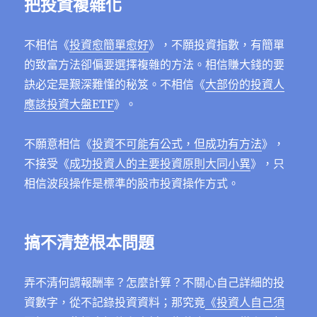
把投資複雜化
不相信《
投資愈簡單愈好
》，不願投資指數，有簡單
的致富方法卻偏要選擇複雜的方法。相信賺大錢的要
訣必定是艱深難懂的秘笈。不相信《
大部份的投資人
應該投資大盤ETF
》。
不願意相信《
投資不可能有公式，但成功有方法
》，
不接受《
成功投資人的主要投資原則大同小異
》，只
相信波段操作是標準的股市投資操作方式。
搞不清楚根本問題
弄不清何謂報酬率？怎麼計算？不關心自己詳細的投
資數字，從不記錄投資資料；那究竟
《
投資人自己須