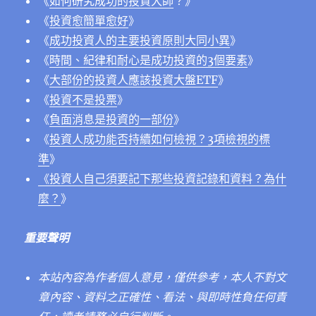
《
如何研究成功的投資大師
？》
《
投資愈簡單愈好
》
《
成功投資人的主要投資原則大同小異
》
《
時間、紀律和耐心是成功投資的3個要素
》
《
大部份的投資人應該投資大盤ETF
》
《
投資不是投票
》
《
負面消息是投資的一部份
》
《
投資人成功能否持續如何檢視？3項檢視的標
準
》
《
投資人自己須要記下那些投資記錄和資料？為什
麼？
》
重要聲明
本站內容為作者個人意見，僅供參考，本人不對文
章內容、資料之正確性、看法、與即時性負任何責