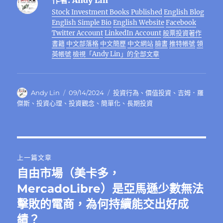
作者:
Andy Lin
b
r
r
at
st
n
A
d
l
Stock Investment Books Published
English Blog
o
a
g
p
I
English Simple Bio
English Website
Facebook
o
m
er
p
n
Twitter Account
LinkedIn Account
股票投資著作
書籍
中文部落格
中文簡歷
中文網站
臉書
推特帳號
領
k
英帳號
檢視「Andy Lin」的全部文章
作
發
分
Andy Lin
09/14/2024
投資行為
、
價值投資
、
吉姆．羅
者
佈
類
傑斯
、
投資心理
、
投資觀念
、
簡單化
、
長期投資
日
期:
文
上一篇文章
章
自由市場（美卡多，
上
一
MercadoLibre）是亞馬遜少數無法
導
篇
擊敗的電商，為何持續能交出好成
覽
文
績？