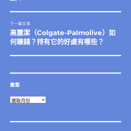
章:
下一篇文章
高露潔（Colgate-Palmolive）如
下
一
何賺錢？持有它的好處有哪些？
篇
文
章:
彙整
彙
整