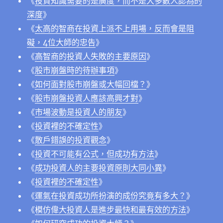
《
投資知識需要的是廣度，而不是大多數人認為的
深度
》
《
太高的智商在投資上派不上用場，反而會是阻
礙，4位大師的忠告
》
《
高智商的投資人失敗的主要原因
》
《
股市崩盤時的待辦事項
》
《
如何面對股市崩盤或大幅回檔？
》
《
股市崩盤投資人應該高興才對
》
《
市場波動是投資人的朋友
》
《
投資裡的不確定性
》
《
散戶錯誤的投資觀念
》
《
投資不可能有公式，但成功有方法
》
《
成功投資人的主要投資原則大同小異
》
《
投資裡的不確定性
》
《
運氣在投資成功所扮演的成份究竟有多大？
》
《
模仿偉大投資人是進步最快和最有效的方法
》