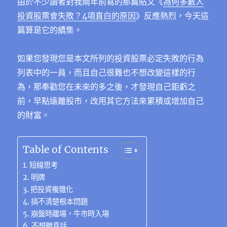
e
te
g
h
re
e
s
e
由於不少讀者對我兩年前寫的那篇貼文《
為何多數人
ai
投資股票會失敗？4項直白的原因
》反應熱烈，今天這
b
r
r
at
st
n
A
d
l
篇算是它的續集。
o
a
g
p
I
o
m
er
p
n
如果您發現您是本文所列的投資股票必定失敗的行為
k
列表中的一員，而且自己很難也不想改變這樣的行
為，那奉勸您在未來的多之後，才發現自己鉅虧之
前，早點遠離股市，改用其它方法來累積或增加自己
的財富。
Table of Contents
短線思考
明牌
把投資複雜化
搞不清楚根本問題
崩盤時離場，牛市時入場
不想聽真話