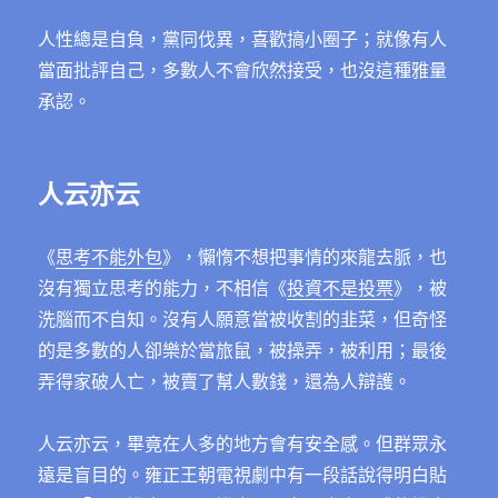
人性總是自負，黨同伐異，喜歡搞小圈子；就像有人
當面批評自己，多數人不會欣然接受，也沒這種雅量
承認。
人云亦云
《
思考不能外包
》，懶惰不想把事情的來龍去脈，也
沒有獨立思考的能力，不相信《
投資不是投票
》，被
洗腦而不自知。沒有人願意當被收割的韭菜，但奇怪
的是多數的人卻樂於當旅鼠，被操弄，被利用；最後
弄得家破人亡，被賣了幫人數錢，還為人辯護。
人云亦云，畢竟在人多的地方會有安全感。但群眾永
遠是盲目的。雍正王朝電視劇中有一段話說得明白貼