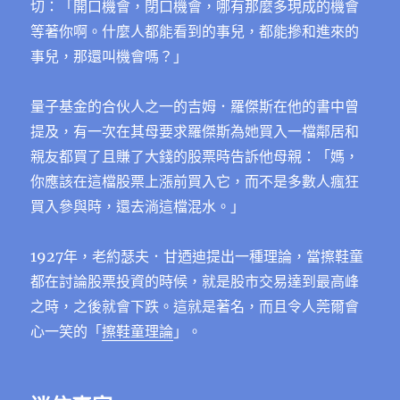
切：「開口機會，閉口機會，哪有那麼多現成的機會
等著你啊。什麼人都能看到的事兒，都能摻和進來的
事兒，那還叫機會嗎？」
量子基金的合伙人之一的吉姆．羅傑斯在他的書中曾
提及，有一次在其母要求羅傑斯為她買入一檔鄰居和
親友都買了且賺了大錢的股票時告訴他母親：「媽，
你應該在這檔股票上漲前買入它，而不是多數人瘋狂
買入參與時，還去淌這檔混水。」
1927年，老約瑟夫．甘迺迪提出一種理論，當擦鞋童
都在討論股票投資的時候，就是股市交易達到最高峰
之時，之後就會下跌。這就是著名，而且令人莞爾會
心一笑的「
擦鞋童理論
」。