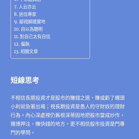
人云亦云
迷信專家
鄙視脚踏實地
自以為聰明
對自己太有自信
偏執
相關文章
短線思考
不相信長期投資才是股市的賺錢之道，賺或虧了蠅頭
小利就急著出場；視長期投資是愚人的守財奴的理財
行為。內心深處裡仍舊根深蒂固地把股市當成炒作，
賭博押注，賺快錢的地方。更不相信股市投資是門專
門的學問。