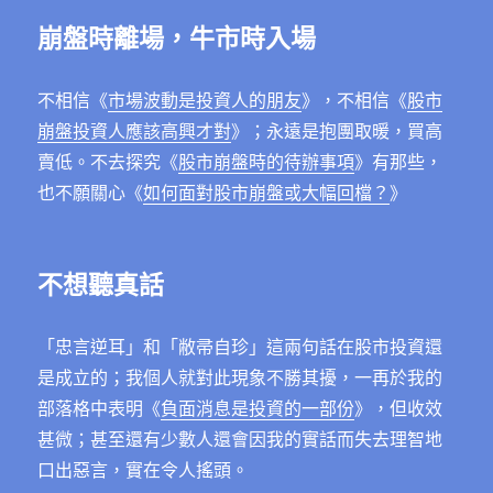
崩盤時離場，牛市時入場
不相信《
市場波動是投資人的朋友
》，不相信《
股市
崩盤投資人應該高興才對
》；永遠是抱團取暖，買高
賣低。不去探究《
股市崩盤時的待辦事項
》有那些，
也不願關心《
如何面對股市崩盤或大幅回檔？
》
不想聽真話
「忠言逆耳」和「敝帚自珍」這兩句話在股市投資還
是成立的；我個人就對此現象不勝其擾，一再於我的
部落格中表明《
負面消息是投資的一部份
》，但收效
甚微；甚至還有少數人還會因我的實話而失去理智地
口出惡言，實在令人搖頭。