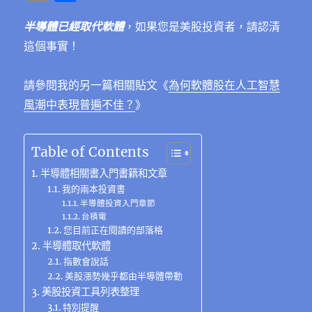
c
it
e
e
C
te
ss
at
k
m
享
e
te
g
h
re
e
s
e
半導體已經取代軟體
，如果您是美股投資者，請認清
ai
這個事實！
b
r
r
at
st
n
A
d
l
o
a
g
p
I
請參閱我的另一篇相關貼文《
為何軟體股在人工智慧
o
m
er
p
n
風潮中表現普遍不佳？
》
k
Table of Contents
半導體相關書入門書籍和文章
我的兩本投資書
半導體投資入門章節
台積電
您目前正在閱讀的部落格
半導體取代軟體
指數會說話
美股漲勢幾乎都由半導體帶動
美股投資工具列表整理
特別提醒