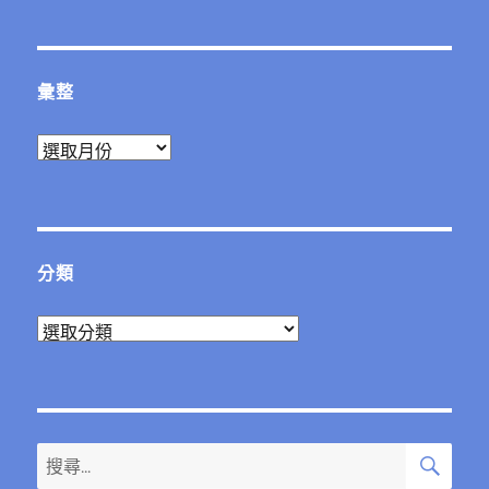
章:
彙整
彙
整
分類
分
類
搜
搜
尋
尋