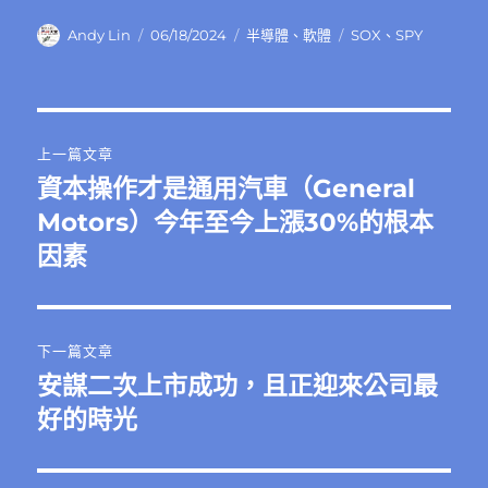
作
發
分
標
Andy Lin
06/18/2024
半導體
、
軟體
SOX
、
SPY
者
佈
類
籤
日
期:
文
上一篇文章
章
資本操作才是通用汽車（General
上
一
Motors）今年至今上漲30%的根本
導
篇
因素
覽
文
章:
下一篇文章
安謀二次上市成功，且正迎來公司最
下
一
好的時光
篇
文