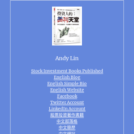
Andy Lin
Stock Investment Books Published
English Blog
English Simple Bio
English Website
Facebook
Twitter Account
LinkedIn Account
股票投資著作書籍
中文部落格
中文簡歷
中文網站