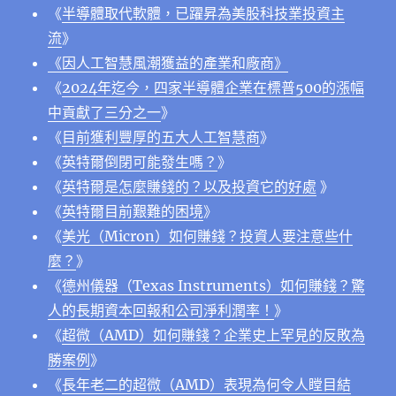
《
半導體取代軟體，已躍昇為美股科技業投資主
流
》
《因人工智慧風潮獲益的產業和廠商》
《
2024年迄今，四家半導體企業在標普500的漲幅
中貢獻了三分之一
》
《
目前獲利豐厚的五大人工智慧商
》
《
英特爾倒閉可能發生嗎？
》
《
英特爾是怎麼賺錢的？以及投資它的好處
》
《
英特爾目前艱難的困境
》
《
美光（Micron）如何賺錢？投資人要注意些什
麼？
》
《
德州儀器（Texas Instruments）如何賺錢？驚
人的長期資本回報和公司淨利潤率！
》
《
超微（AMD）如何賺錢？企業史上罕見的反敗為
勝案例
》
《
長年老二的超微（AMD）表現為何令人瞠目結