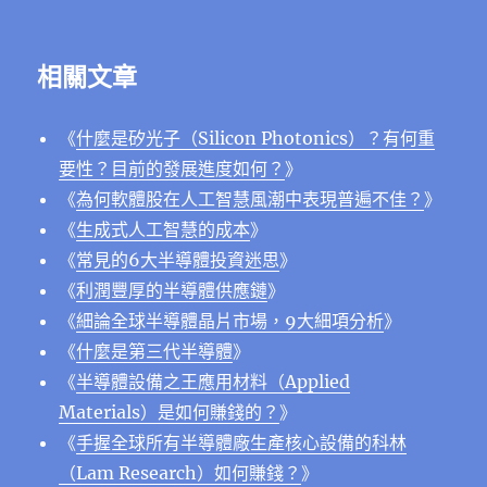
相關文章
《
什麼是矽光子（Silicon Photonics）？有何重
要性？目前的發展進度如何？
》
《
為何軟體股在人工智慧風潮中表現普遍不佳？
》
《
生成式人工智慧的成本
》
《
常見的6大半導體投資迷思
》
《
利潤豐厚的半導體供應鏈
》
《
細論全球半導體晶片市場，9大細項分析
》
《
什麼是第三代半導體
》
《
半導體設備之王應用材料（Applied
Materials）是如何賺錢的？
》
《
手握全球所有半導體廠生產核心設備的科林
（Lam Research）如何賺錢？
》