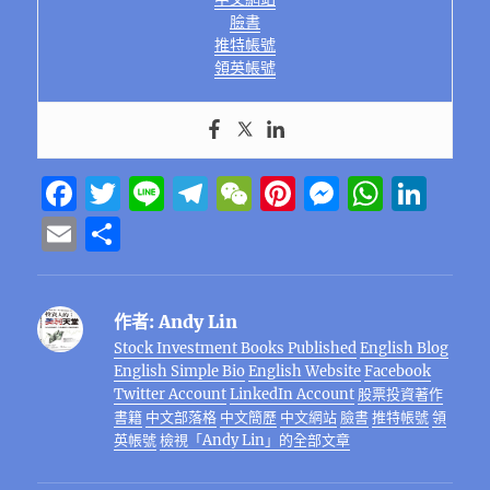
臉書
推特帳號
領英帳號
F
T
Li
T
W
Pi
M
W
Li
a
w
n
el
e
n
e
h
n
E
分
c
it
e
e
C
te
ss
at
k
m
享
e
te
g
h
re
e
s
e
ai
作者:
Andy Lin
b
r
r
at
st
n
A
d
l
Stock Investment Books Published
English Blog
o
a
g
p
I
English Simple Bio
English Website
Facebook
o
m
er
p
n
Twitter Account
LinkedIn Account
股票投資著作
書籍
中文部落格
中文簡歷
中文網站
臉書
推特帳號
領
k
英帳號
檢視「Andy Lin」的全部文章