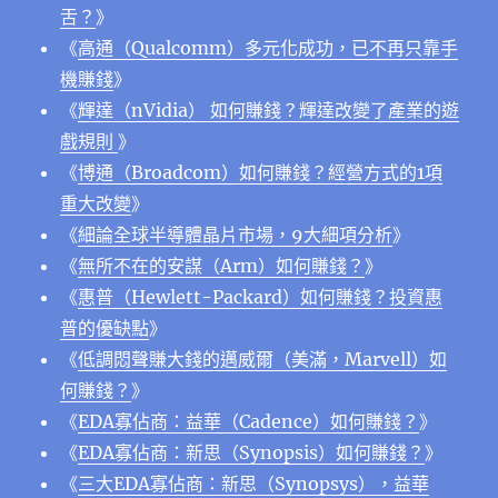
舌？
》
《
高通（Qualcomm）多元化成功，已不再只靠手
機賺錢
》
《
輝達（nVidia） 如何賺錢？輝達改變了產業的遊
戲規則
》
《
博通（Broadcom）如何賺錢？經營方式的1項
重大改變
》
《
細論全球半導體晶片市場，9大細項分析
》
《
無所不在的安謀（Arm）如何賺錢？
》
《
惠普（Hewlett-Packard）如何賺錢？投資惠
普的優缺點
》
《
低調悶聲賺大錢的邁威爾（美滿，Marvell）如
何賺錢？
》
《
EDA寡佔商：益華（Cadence）如何賺錢？
》
《
EDA寡佔商：新思（Synopsis）如何賺錢？
》
《
三大EDA寡佔商：新思（Synopsys），益華