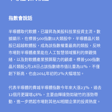
指數會說話
半導體取代軟體，已躍昇為美股科技業投資主流。數
據顯⽰，在標普500指數11⼤類股中，半導體晶片類
股已超越軟體股，成為該指數權重最⾼的類股，反映
市場對半導體產業能在⼈⼯智慧領域獲利的樂觀情
緒，以及對軟體產業預算壓⼒的顧慮。標普500指數
晶片類股5⽉28⽇占該指數總市值比重為11%，不僅
創下新⾼，也由2014年初的2%⼤幅增加。
代表半導體的費城半導體指數今年來⼤漲23%，過去
12個⽉更躍增48%，主要由輝達勢如破⽵的漲勢帶
動，進⼀步燃起市場對其他AI相關企業的投資熱度。