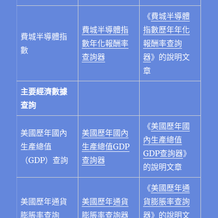
《
費城半導體
費城半導體指
指數歷年年化
費城半導體指
數年化報酬率
報酬率查詢
數
查詢器
器
》的說明文
章
主要經濟數據
查詢
《
美國歷年國
美國歷年國內
美國歷年國內
內生產總值
⽣產總值
生產總值GDP
GDP查詢器
》
（GDP）查詢
查詢器
的說明文章
《
美國歷年通
美國歷年通貨
美國歷年通貨
貨膨脹率查詢
膨脹率查詢
膨脹率查詢器
器
》
的說明文