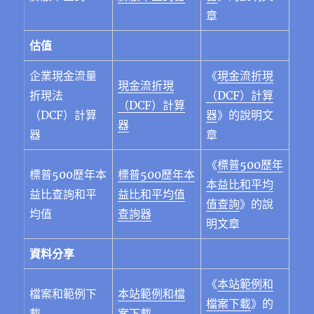
章
估值
企業現⾦流量
《
現金流折現
現金流折現
折現法
（DCF）計算
（DCF）計算
（DCF）計算
器
》
的說明文
器
器
章
《
標普500歷年
標普500歷年本
標普500歷年本
本益比和平均
益比查詢和平
益比和平均值
值查詢
》
的說
均值
查詢器
明文章
資料分享
《
本站範例和
檔案和範例下
本站範例和檔
檔案下載
》的
載
案下載