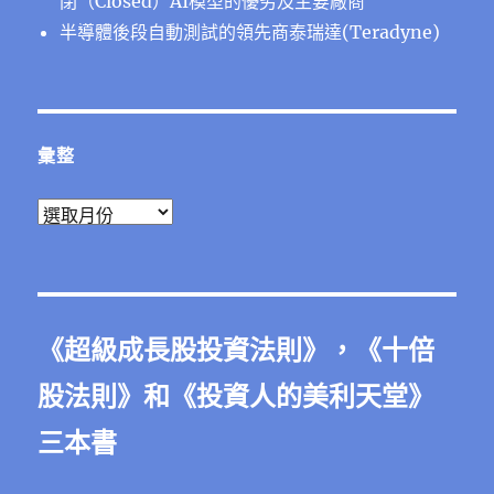
閉（Closed）AI模型的優劣及主要廠商
半導體後段⾃動測試的領先商泰瑞達(Teradyne)
彙整
彙
整
《
超級成長股投資法則
》，《
十倍
股法則
》和《
投資人的美利天堂
》
三本書