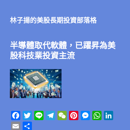
林子揚的美股長期投資部落格
半導體取代軟體，已躍昇為美
股科技業投資主流
F
T
Li
T
W
Pi
M
W
Li
a
w
n
el
e
n
e
h
n
E
分