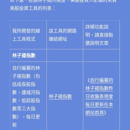
以下是一些由林子揚所開發，美股投資人必備的免費
美股投資工具的列表：
詳細功能說
我所開發的線
該工具的網路
明，請直接點
上工具程式
連結網址
選說明文章
林子揚指數
自行編纂的林
子揚指數（包
《
自行編纂的
括成長股指
林子揚指數昨
數，護城河指
林子揚指數
日收盤表現會
數，追踪股指
每日更新在本
數等三大指
網站首頁
》
數），每日更
新