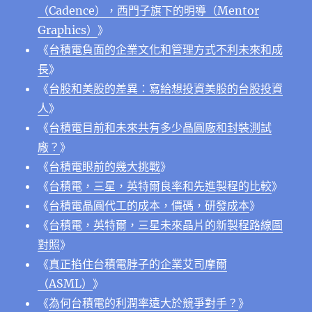
（Cadence），⻄⾨⼦旗下的明導（Mentor
Graphics）
》
《
台積電負面的企業文化和管理方式不利未來和成
長
》
《
台股和美股的差異：寫給想投資美股的台股投資
人
》
《
台積電目前和未來共有多少晶圓廠和封裝測試
廠？
》
《
台積電眼前的幾大挑戰
》
《
台積電，三星，英特爾良率和先進製程的比較
》
《
台積電晶圓代工的成本，價碼，研發成本
》
《
台積電，英特爾，三星未來晶片的新製程路線圖
對照
》
《
真正掐住台積電脖子的企業艾司摩爾
（ASML）
》
《
為何台積電的利潤率遠大於競爭對手？
》