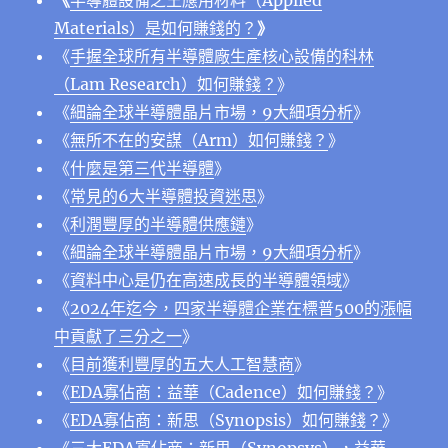
《
半導體設備之王應用材料（Applied
Materials）是如何賺錢的？
》
《
手握全球所有半導體廠生產核心設備的科林
（Lam Research）如何賺錢？
》
《
細論全球半導體晶片市場，9大細項分析
》
《
無所不在的安謀（Arm）如何賺錢？
》
《
什麼是第三代半導體
》
《
常見的6大半導體投資迷思
》
《
利潤豐厚的半導體供應鏈
》
《
細論全球半導體晶片市場，9大細項分析
》
《
資料中心是仍在高速成長的半導體領域
》
《
2024年迄今，四家半導體企業在標普500的漲幅
中貢獻了三分之一
》
《
目前獲利豐厚的五大人工智慧商
》
《
EDA寡佔商：益華（Cadence）如何賺錢？
》
《
EDA寡佔商：新思（Synopsis）如何賺錢？
》