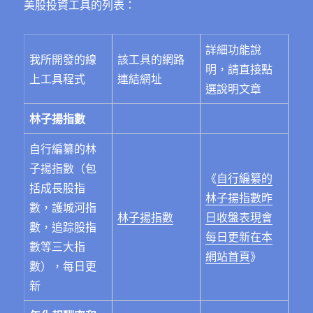
美股投資工具的列表：
詳細功能說
我所開發的線
該工具的網路
明，請直接點
上工具程式
連結網址
選說明文章
林子揚指數
自行編纂的林
子揚指數（包
《
自行編纂的
括成長股指
林子揚指數昨
數，護城河指
林子揚指數
日收盤表現會
數，追踪股指
每日更新在本
數等三大指
網站首頁
》
數），每日更
新