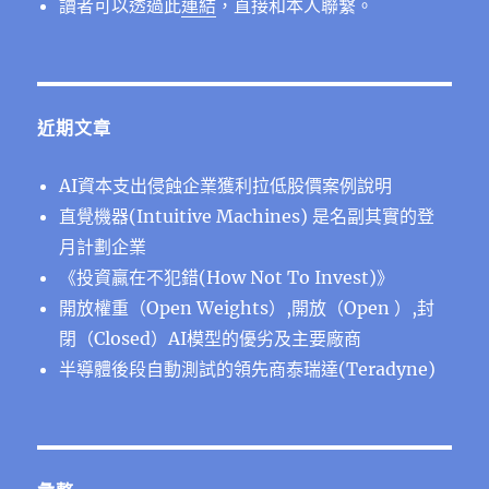
讀者可以透過此
連結
，直接和本人聯繫。
近期文章
AI資本支出侵蝕企業獲利拉低股價案例說明
直覺機器(Intuitive Machines) 是名副其實的登
月計劃企業
《投資贏在不犯錯(How Not To Invest)》
開放權重（Open Weights）,開放（Open ）,封
閉（Closed）AI模型的優劣及主要廠商
半導體後段⾃動測試的領先商泰瑞達(Teradyne)