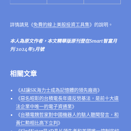
詳情請見《
免費的線上美股投資工具集
》的說明。
本人為原文作者，本文精華版原刊登在Smart智富
月
刋 2024年3月號
相關文章
《
AI讓SK海力士成為記憶體的領先廠商
》
《
惡名昭彰的台積電長年違反勞基法，是前十大違
法企業中唯一的電子資通業
》
《
台積電魏哲家對中國機器人的駭人聽聞發言，和
黃仁勲相比高下立判
》