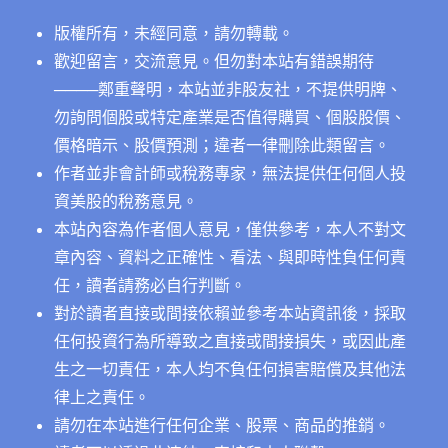
版權所有，未經同意，請勿轉載。
歡迎留言，交流意見。但勿對本站有錯誤期待
──
──鄭重聲明，本站並非股友社，不提供明牌、
勿詢問個股或特定產業是否值得購買、個股股價、
價格暗示、股價預測；違者一律刪除此類留言。
作者並非會計師或稅務專家，無法提供任何個人投
資美股的稅務意見。
本站內容為作者個人意見，僅供參考，本人不對文
章內容、資料之正確性、看法、與即時性負任何責
任，讀者請務必自行判斷。
對於讀者直接或間接依賴並參考本站資訊後，採取
任何投資行為所導致之直接或間接損失，或因此產
生之一切責任，本人均不負任何損害賠償及其他法
律上之責任。
請勿在本站進行任何企業、股票、商品的推銷。