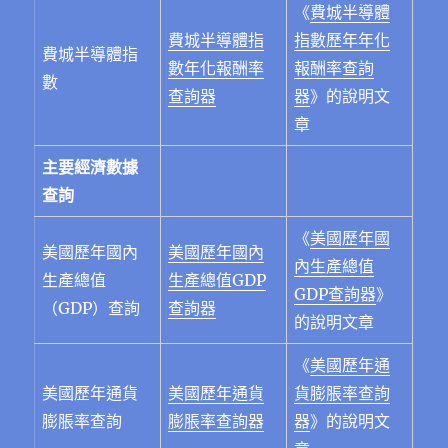
《
費城半導體
費城半導體指
指數歷年年化
費城半導體指
數年化報酬率
報酬率查詢
數
查詢器
器
》的說明文
章
主要經濟數據
查詢
《
美國歷年國
美國歷年國內
美國歷年國內
內生產總值
⽣產總值
生產總值GDP
GDP查詢器
》
（GDP）查詢
查詢器
的說明文章
《
美國歷年通
美國歷年通貨
美國歷年通貨
貨膨脹率查詢
膨脹率查詢
膨脹率查詢器
器
》
的說明文