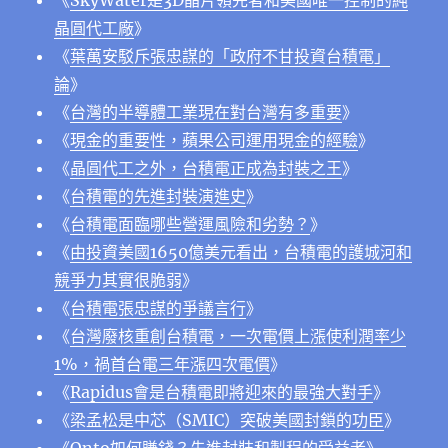
《
SkyWater是3D晶片領先者和美國唯一控制的純
晶圓代工廠
》
《
葉萬安駁斥張忠謀的「政府不甘投資台積電」
論
》
《
台灣的半導體工業現在對台灣有多重要
》
《
現金的重要性，蘋果公司運用現金的經驗
》
《
晶圓代工之外，台積電正成為封裝之王
》
《
台積電的先進封裝演進史
》
《
台積電面臨哪些營運風險和劣勢？
》
《
由投資美國1650億美元看出，台積電的護城河和
競爭力其實很脆弱
》
《
台積電張忠謀的爭議言行
》
《
台灣廢核重創台積電，一次電價上漲使利潤率少
1%，禍首台電三年漲四次電價
》
《
Rapidus會是台積電即將迎來的最強大對手
》
《
梁孟松是中芯（SMIC）突破美國封鎖的功臣
》