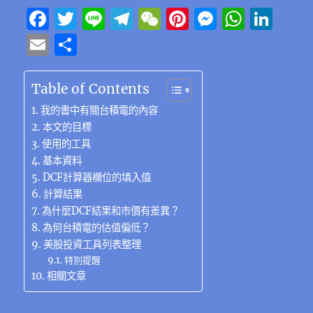
F
T
Li
T
W
Pi
M
W
Li
a
w
n
el
e
n
e
h
n
E
分
c
it
e
e
C
te
ss
at
k
m
享
e
te
g
h
re
e
s
e
ai
Table of Contents
b
r
r
at
st
n
A
d
l
我的書中有關台積電的內容
o
a
g
p
I
本文的目標
使用的工具
o
m
er
p
n
基本資料
k
DCF計算器欄位的填入值
計算結果
為什麼DCF結果和市價有差異？
為何台積電的估值偏低？
美股投資工具列表整理
特別提醒
相關文章