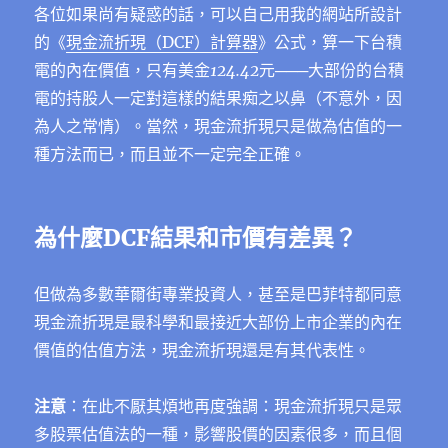
各位如果尚有疑惑的話，可以自己用我的網站所設計
的《
現金流折現（DCF）計算器
》公式，算一下台積
電的內在價值，只有美金
124.42
元───大部份的台積
電的持股人一定對這樣的結果痴之以鼻（不意外，因
為人之常情）。當然，現金流折現只是做為估值的一
種方法而已，而且並不一定完全正確。
為什麼DCF結果和市價有差異？
但做為多數華爾街專業投資人，甚至是巴菲特都同意
現金流折現是最科學和最接近大部份上市企業的內在
價值的估值方法，現金流折現還是有其代表性。
注意
：在此不厭其煩地再度強調：現金流折現只是眾
多股票估值法的一種，影響股價的因素很多，而且個