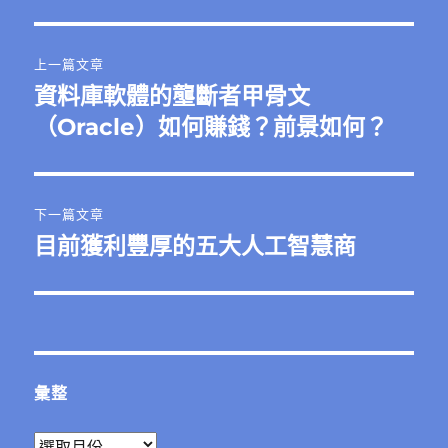
文
上一篇文章
章
資料庫軟體的壟斷者甲骨文
上
一
（Oracle）如何賺錢？前景如何？
導
篇
覽
文
章:
下一篇文章
目前獲利豐厚的五大人工智慧商
下
一
篇
文
章:
彙整
彙