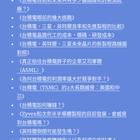
《
台積電目前和未來共有多少晶圓廠和封裝測試
廠？
》
《
台積電眼前的幾大挑戰
》
《
台積電，三星，英特爾良率和先進製程的比較
》
《
台積電晶圓代工的成本，價碼，研發成本
》
《
台積電，英特爾，三星未來晶片的新製程路線圖
對照
》
《
真正掐住台積電脖子的企業艾司摩爾
（ASML）
》
《
為何台積電的利潤率遠大於競爭對手？
》
《
台積電（TSMC）的2大長期威脅：美國和中
芯
》
《
台積電如何賺錢？
》
《
Zyvex和次奈米半導體製程的目前發展，會威脅
到台積電嗎？
》
《
英特爾倒閉可能發生嗎？
》